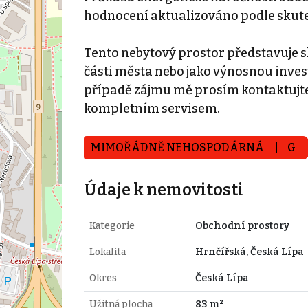
hodnocení aktualizováno podle skut
Tento nebytový prostor představuje s
části města nebo jako výnosnou inve
případě zájmu mě prosím kontaktujte
kompletním servisem.
MIMOŘÁDNĚ NEHOSPODÁRNÁ
G
Údaje k nemovitosti
Kategorie
Obchodní prostory
Lokalita
Hrnčířská, Česká Lípa
Okres
Česká Lípa
Užitná plocha
83 m²