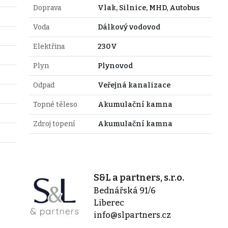
Doprava
Vlak, Silnice, MHD, Autobus
Voda
Dálkový vodovod
Elektřina
230V
Plyn
Plynovod
Odpad
Veřejná kanalizace
Topné těleso
Akumulační kamna
Zdroj topení
Akumulační kamna
S&L a partners, s.r.o.
Bednářská 91/6
Liberec
info@slpartners.cz