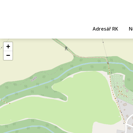
Adresář RK
N
+
−