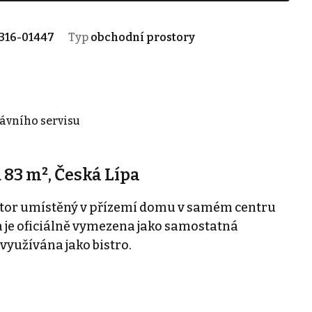
316-01447
Typ
obchodní prostory
rávního servisu
83 m², Česká Lípa
tor umístěný v přízemí domu v samém centru
ka je oficiálně vymezena jako samostatná
využívána jako bistro.