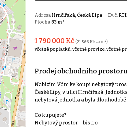
Adresa
Hrnčířská, Česká Lípa
Ev. č.
RT1
Plocha
83 m²
1 790 000 Kč
(21 566 Kč za m²)
včetně poplatků, včetně provize, včetně p
Prodej obchodního prostoru 
Nabízím Vám ke koupi nebytový pros
České Lípy, v ulici Hrnčířská. Jednot
nebytová jednotka a byla dlouhodobě 
Co kupujete?
Nebytový prostor – bistro