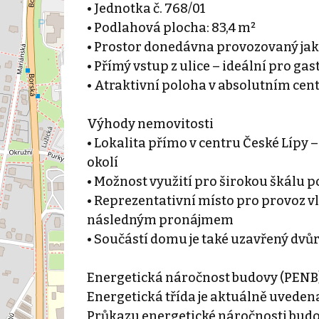
• Jednotka č. 768/01
• Podlahová plocha: 83,4 m²
• Prostor donedávna provozovaný jak
• Přímý vstup z ulice – ideální pro g
• Atraktivní poloha v absolutním ce
Výhody nemovitosti
• Lokalita přímo v centru České Lípy 
okolí
• Možnost využití pro širokou škálu 
• Reprezentativní místo pro provoz vla
následným pronájmem
• Součástí domu je také uzavřený dvů
Energetická náročnost budovy (PENB
Energetická třída je aktuálně uveden
Průkazu energetické náročnosti budo