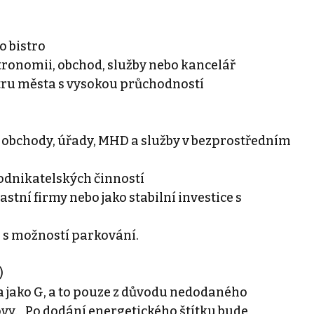
o bistro
astronomii, obchod, služby nebo kancelář
ntru města s vysokou průchodností
– obchody, úřady, MHD a služby v bezprostředním
podnikatelských činností
stní firmy nebo jako stabilní investice s
r s možností parkování.
)
a jako G, a to pouze z důvodu nedodaného
vy. Po dodání energetického štítku bude