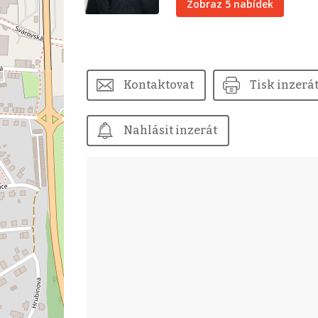
Zobraz 5 nabídek
Kontaktovat
Tisk inzerá
Nahlásit inzerát