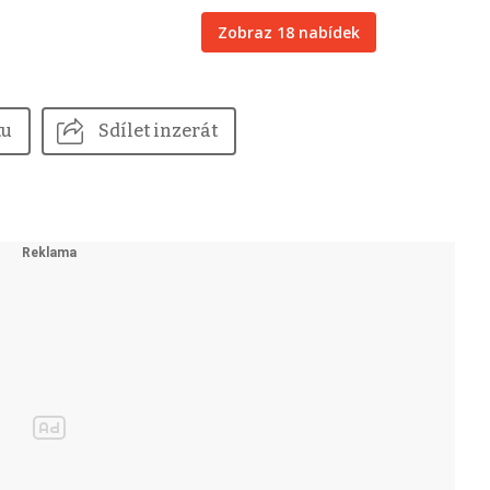
Zobraz 18 nabídek
tu
Sdílet inzerát