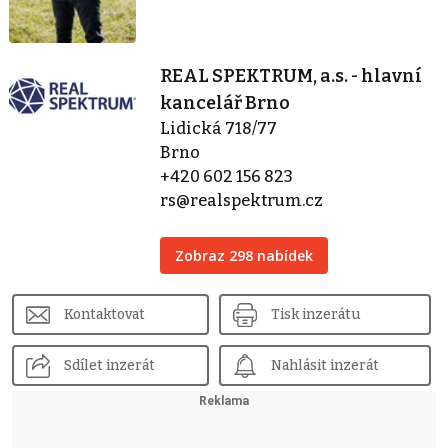
REAL SPEKTRUM, a.s. - hlavní
kancelář Brno
Lidická 718/77
Brno
+420 602 156 823
rs@realspektrum.cz
Zobraz 298 nabídek
Kontaktovat
Tisk inzerátu
Sdílet inzerát
Nahlásit inzerát