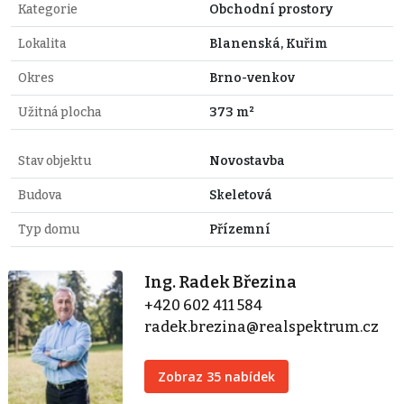
Kategorie
Obchodní prostory
Lokalita
Blanenská, Kuřim
Okres
Brno-venkov
Užitná plocha
373 m²
Stav objektu
Novostavba
Budova
Skeletová
Typ domu
Přízemní
Ing. Radek Březina
+420 602 411 584
radek.brezina@realspektrum.cz
Zobraz 35 nabídek