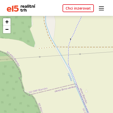
Chci inzerovat
+
−