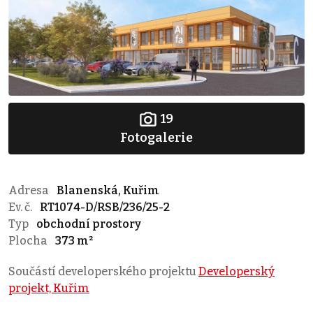
19
Fotogalerie
Adresa
Blanenská, Kuřim
Ev. č.
RT1074-D/RSB/236/25-2
Typ
obchodní prostory
Plocha
373 m²
Součástí developerského projektu
Developerský
projekt, Kuřim