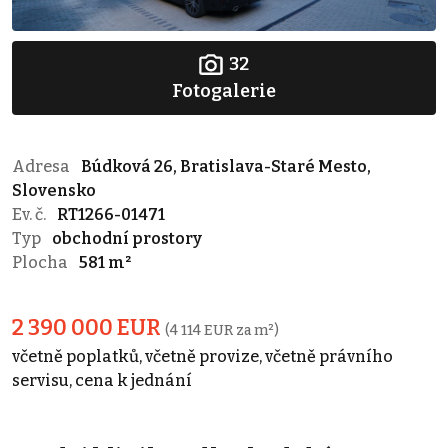
32
Fotogalerie
Adresa
Búdková 26, Bratislava-Staré Mesto,
Slovensko
Ev. č.
RT1266-01471
Typ
obchodní prostory
Plocha
581 m²
2 390 000 EUR
(4 114 EUR za m²)
včetně poplatků, včetně provize, včetně právního
servisu, cena k jednání