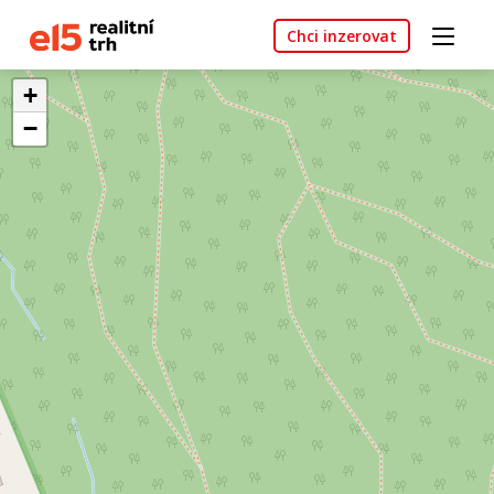
Chci inzerovat
+
−