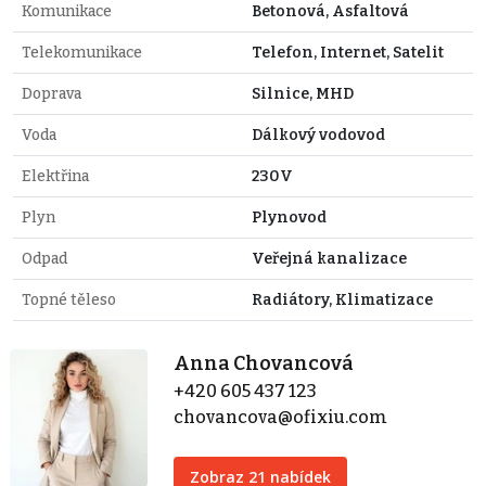
Komunikace
Betonová, Asfaltová
Telekomunikace
Telefon, Internet, Satelit
Doprava
Silnice, MHD
Voda
Dálkový vodovod
Elektřina
230V
Plyn
Plynovod
Odpad
Veřejná kanalizace
Topné těleso
Radiátory, Klimatizace
Anna Chovancová
+420 605 437 123
chovancova@ofixiu.com
Zobraz 21 nabídek