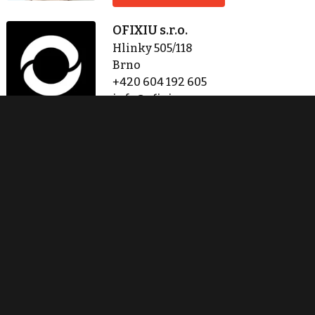
OFIXIU s.r.o.
Hlinky 505/118
Brno
+420 604 192 605
info@ofixiu.com
Zobraz 180 nabídek
Kontaktovat
Tisk inzerátu
Sdílet inzerát
Nahlásit inzerát