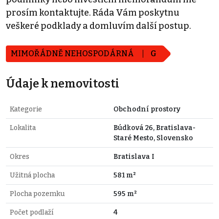
prosím kontaktujte. Ráda Vám poskytnu
veškeré podklady a domluvím další postup.
MIMOŘÁDNĚ NEHOSPODÁRNÁ
G
Údaje k nemovitosti
Kategorie
Obchodní prostory
Lokalita
Búdková 26, Bratislava-
Staré Mesto, Slovensko
Okres
Bratislava I
Užitná plocha
581 m²
Plocha pozemku
595 m²
Počet podlaží
4