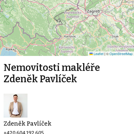
Leaflet
|
©
OpenStreetMap
Nemovitosti makléře
Zdeněk Pavlíček
Zdeněk Pavlíček
+420 604 192 605