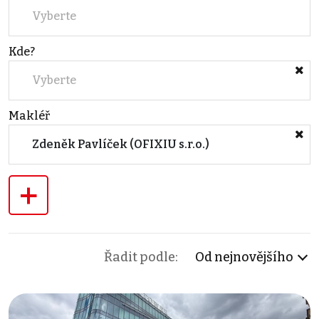
Vyberte
Kde?
Vyberte
Makléř
Zdeněk Pavlíček (OFIXIU s.r.o.)
+
Řadit podle:
Od nejnovějšího