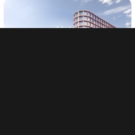
Pronájem kanceláře 3 000 m², Praha -
Michle
info v RK
Typ
kanceláře
Plocha
3 000 m²