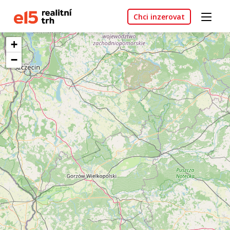
Chci inzerovat
+
−