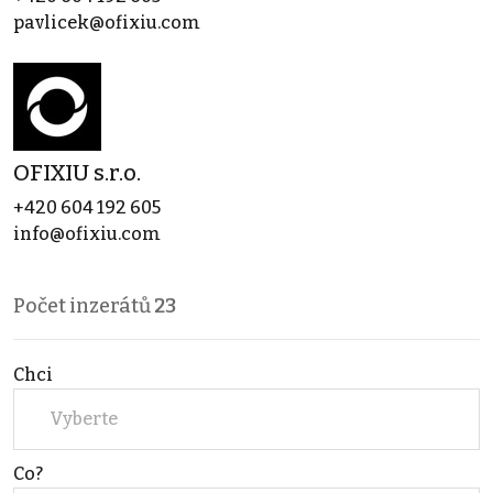
pavlicek@ofixiu.com
OFIXIU s.r.o.
+420 604 192 605
info@ofixiu.com
Počet inzerátů
23
Chci
Vyberte
Co?