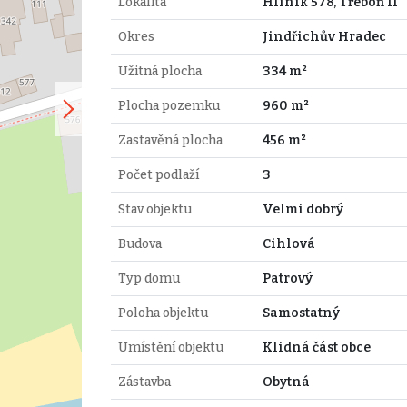
Lokalita
Hliník 578, Třeboň II
Okres
Jindřichův Hradec
Užitná plocha
334 m²
Plocha pozemku
960 m²
Zastavěná plocha
456 m²
Počet podlaží
3
Stav objektu
Velmi dobrý
Budova
Cihlová
Typ domu
Patrový
Poloha objektu
Samostatný
Umístění objektu
Klidná část obce
Zástavba
Obytná