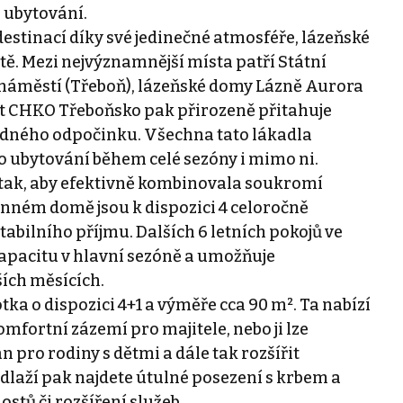
 ubytování.
stinací díky své jedinečné atmosféře, lázeňské
vitě. Mezi nejvýznamnější místa patří Státní
áměstí (Třeboň), lázeňské domy Lázně Aurora
ost CHKO Třeboňsko pak přirozeně přitahuje
klidného odpočinku. Všechna tato lákadla
po ubytování během celé sezóny i mimo ni.
tak, aby efektivně kombinovala soukromí
nném domě jsou k dispozici 4 celoročně
stabilního příjmu. Dalších 6 letních pokojů ve
apacitu v hlavní sezóně a umožňuje
ích měsících.
ka o dispozici 4+1 a výměře cca 90 m². Ta nabízí
komfortní zázemí pro majitele, nebo ji lze
pro rodiny s dětmi a dále tak rozšířit
laží pak najdete útulné posezení s krbem a
ostů či rozšíření služeb.