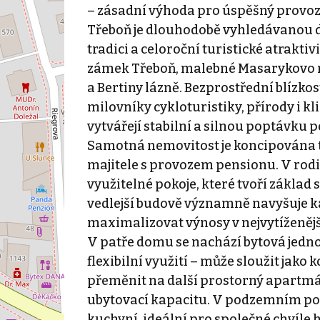
– zásadní výhoda pro úspěšný provoz
Třeboň je dlouhodobě vyhledávanou de
tradici a celoroční turistické atrakti
zámek Třeboň, malebné Masarykovo n
a Bertiny lázně. Bezprostřední blízk
milovníky cykloturistiky, přírody i 
vytvářejí stabilní a silnou poptávku 
Samotná nemovitost je koncipována 
majitele s provozem pensionu. V rodi
využitelné pokoje, které tvoří základ 
vedlejší budově významně navyšuje k
maximalizovat výnosy v nejvytíženějš
V patře domu se nachází bytová jednot
flexibilní využití – může sloužit jako 
přeměnit na další prostorný apartmán 
ubytovací kapacitu. V podzemním pod
kuchyní, ideální pro společné chvíle h