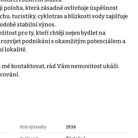
ejí poloha, která zásadně ovlivňuje úspěšnost
, turistiky, cyklotras a blízkosti vody zajišťuje
odobě stabilní výnos.
itost pro ty, kteří chtějí nejen bydlet na
a rozvíjet podnikání s okamžitým potenciálem a
í lokalitě.
e mě kontaktovat, rád Vám nemovitost ukáži.
cování.
Rok výstavby
1936