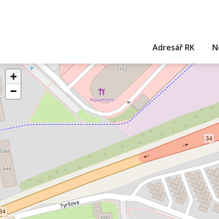
Adresář RK
N
+
−