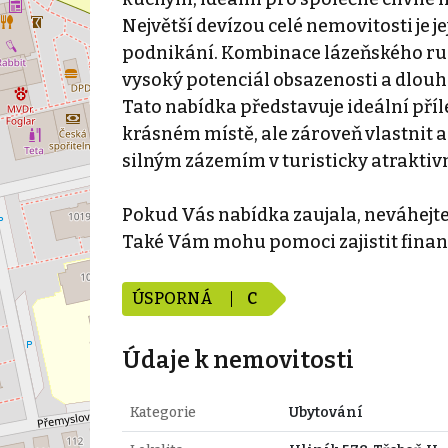
Největší devízou celé nemovitosti je j
podnikání. Kombinace lázeňského ruchu
vysoký potenciál obsazenosti a dlouh
Tato nabídka představuje ideální přílež
krásném místě, ale zároveň vlastnit 
silným zázemím v turisticky atraktivn
Pokud Vás nabídka zaujala, neváhejt
Také Vám mohu pomoci zajistit finan
ÚSPORNÁ
C
Údaje k nemovitosti
Kategorie
Ubytování