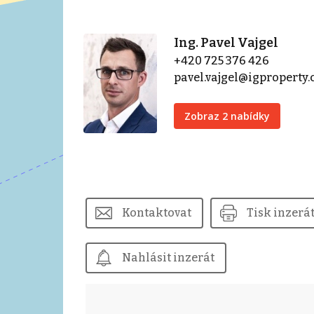
Ing. Pavel Vajgel
+420 725 376 426
pavel.vajgel@igproperty.
Zobraz 2 nabídky
Kontaktovat
Tisk inzerá
Nahlásit inzerát