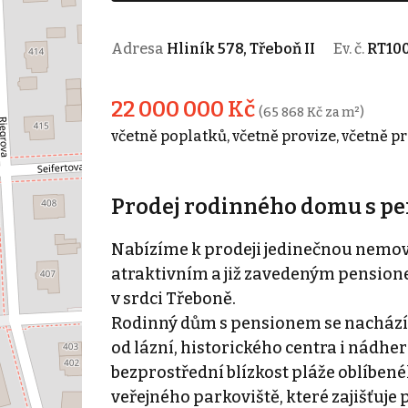
Adresa
Hliník 578, Třeboň II
Ev. č.
RT10
22 000 000 Kč
(65 868 Kč za m²)
včetně poplatků, včetně provize, včetně p
Prodej rodinného domu s p
Nabízíme k prodeji jedinečnou nemovi
atraktivním a již zavedeným pensionem
v srdci Třeboně.
Rodinný dům s pensionem se nachází
od lázní, historického centra i nádhe
bezprostřední blízkost pláže oblíbenéh
veřejného parkoviště, které zajišťuj