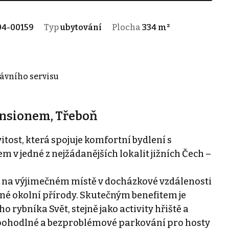
04-00159
Typ
ubytování
Plocha
334 m²
rávního servisu
ensionem, Třeboň
tost, která spojuje komfortní bydlení s
 v jedné z nejžádanějších lokalit jižních Čech –
 na výjimečném místě v docházkové vzdálenosti
rné okolní přírody. Skutečným benefitem je
o rybníka Svět, stejně jako activity hřiště a
e pohodlné a bezproblémové parkování pro hosty