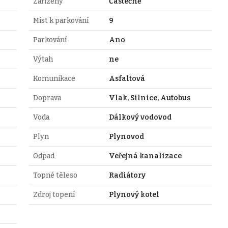
Zařízený
Částečně
Míst k parkování
9
Parkování
Ano
Výtah
ne
Komunikace
Asfaltová
Doprava
Vlak, Silnice, Autobus
Voda
Dálkový vodovod
Plyn
Plynovod
Odpad
Veřejná kanalizace
Topné těleso
Radiátory
Zdroj topení
Plynový kotel