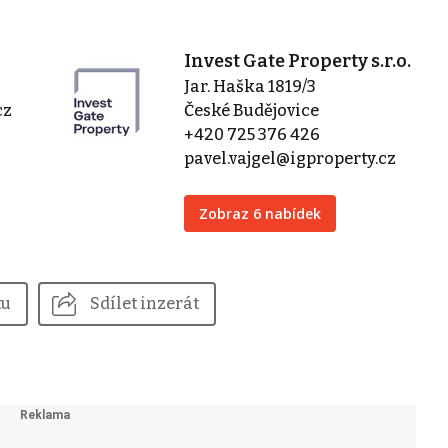
Invest Gate Property s.r.o.
Jar. Haška 1819/3
cz
České Budějovice
+420 725 376 426
pavel.vajgel@igproperty.cz
Zobraz 6 nabídek
tu
Sdílet inzerát