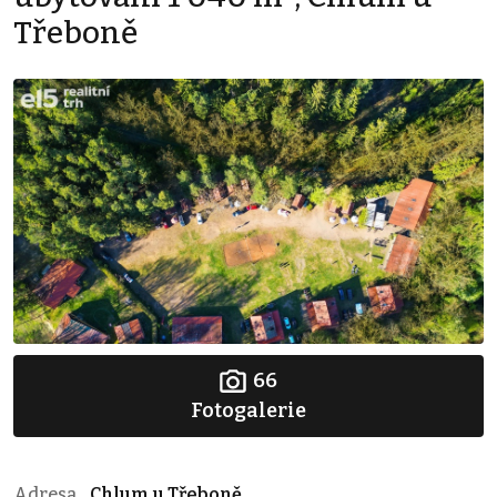
Třeboně
66
Fotogalerie
Adresa
Chlum u Třeboně