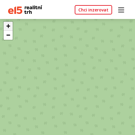
Chci inzerovat
+
−