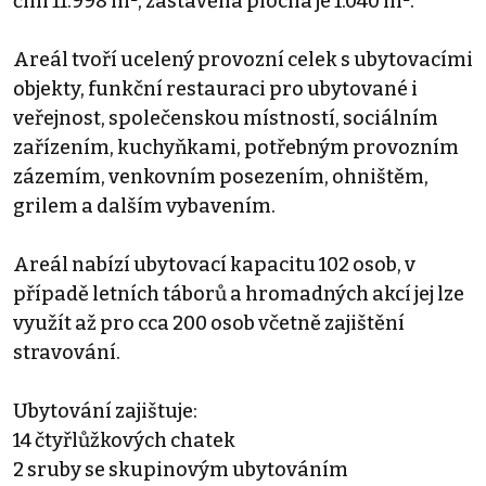
činí 11.998 m², zastavěná plocha je 1.040 m².
Areál tvoří ucelený provozní celek s ubytovacími
objekty, funkční restauraci pro ubytované i
veřejnost, společenskou místností, sociálním
zařízením, kuchyňkami, potřebným provozním
zázemím, venkovním posezením, ohništěm,
grilem a dalším vybavením.
Areál nabízí ubytovací kapacitu 102 osob, v
případě letních táborů a hromadných akcí jej lze
využít až pro cca 200 osob včetně zajištění
stravování.
Ubytování zajištuje:
14 čtyřlůžkových chatek
2 sruby se skupinovým ubytováním