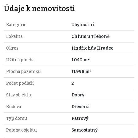
Údaje k nemovitosti
Kategorie
Ubytování
Lokalita
Chlum u Třeboně
Okres
Jindřichův Hradec
Užitná plocha
1.040 m²
Plocha pozemku
11.998 m²
Počet podlaží
2
Stav objektu
Dobrý
Budova
Dřevěná
Typ domu
Patrový
Poloha objektu
Samostatný