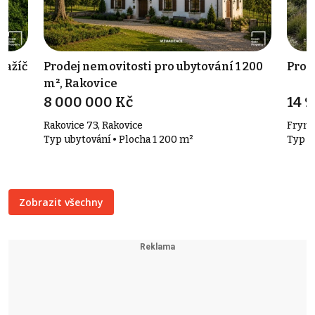
ražíč
Prodej nemovitosti pro ubytování 1 200
Prod
m², Rakovice
8 000 000 Kč
14 
Rakovice 73, Rakovice
Frymb
Typ ubytování • Plocha 1 200 m²
Typ a
Zobrazit všechny