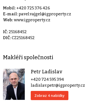
Mobil:
+420 725 376 426
E-mail:
pavel.vajgel@igproperty.cz
Web:
www.igproperty.cz
IČ:
25168452
DIČ:
CZ25168452
Makléři společnosti
Petr Ladislav
+420 724 595 394
ladislav.petr@igproperty.cz
Zobraz 4 nabídky