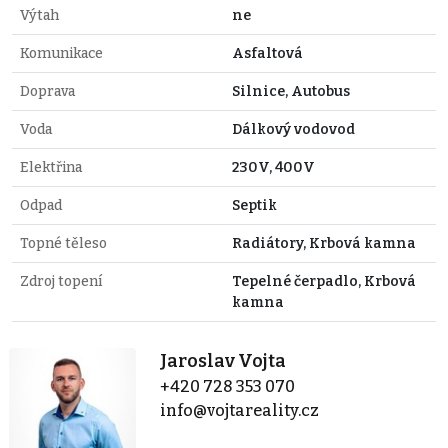
Výtah
ne
Komunikace
Asfaltová
Doprava
Silnice, Autobus
Voda
Dálkový vodovod
Elektřina
230V, 400V
Odpad
Septik
Topné těleso
Radiátory, Krbová kamna
Zdroj topení
Tepelné čerpadlo, Krbová
kamna
Jaroslav Vojta
+420 728 353 070
info@vojtareality.cz