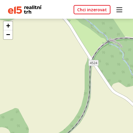
Chci inzerovat
+
−