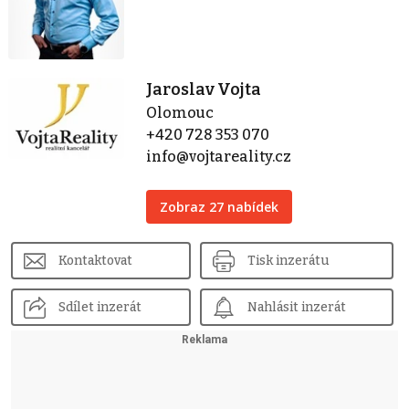
Jaroslav Vojta
Olomouc
+420 728 353 070
info@vojtareality.cz
Zobraz 27 nabídek
Kontaktovat
Tisk inzerátu
Sdílet inzerát
Nahlásit inzerát