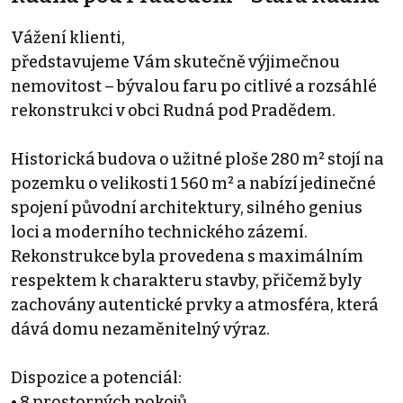
Vážení klienti,
představujeme Vám skutečně výjimečnou
nemovitost – bývalou faru po citlivé a rozsáhlé
rekonstrukci v obci Rudná pod Pradědem.
Historická budova o užitné ploše 280 m² stojí na
pozemku o velikosti 1 560 m² a nabízí jedinečné
spojení původní architektury, silného genius
loci a moderního technického zázemí.
Rekonstrukce byla provedena s maximálním
respektem k charakteru stavby, přičemž byly
zachovány autentické prvky a atmosféra, která
dává domu nezaměnitelný výraz.
Dispozice a potenciál:
• 8 prostorných pokojů