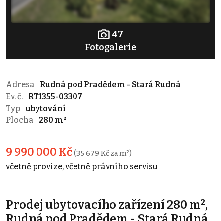
47
Fotogalerie
Adresa
Rudná pod Pradědem - Stará Rudná
Ev. č.
RT1355-03307
Typ
ubytování
Plocha
280 m²
9 990 000 Kč
(35 679 Kč za m²)
včetně provize, včetně právního servisu
Prodej ubytovacího zařízení 280 m²,
Rudná pod Pradědem - Stará Rudná