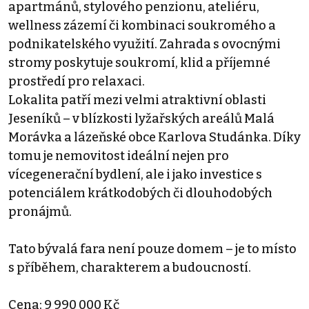
apartmánů, stylového penzionu, ateliéru,
wellness zázemí či kombinaci soukromého a
podnikatelského využití. Zahrada s ovocnými
stromy poskytuje soukromí, klid a příjemné
prostředí pro relaxaci.
Lokalita patří mezi velmi atraktivní oblasti
Jeseníků – v blízkosti lyžařských areálů Malá
Morávka a lázeňské obce Karlova Studánka. Díky
tomu je nemovitost ideální nejen pro
vícegenerační bydlení, ale i jako investice s
potenciálem krátkodobých či dlouhodobých
pronájmů.
Tato bývalá fara není pouze domem – je to místo
s příběhem, charakterem a budoucností.
Cena: 9 990 000 Kč