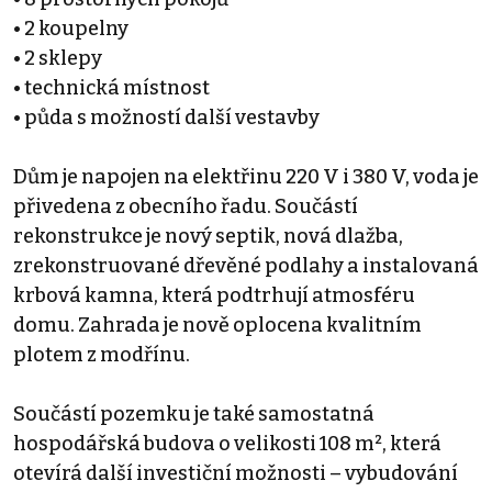
• 2 koupelny
• 2 sklepy
• technická místnost
• půda s možností další vestavby
Dům je napojen na elektřinu 220 V i 380 V, voda je
přivedena z obecního řadu. Součástí
rekonstrukce je nový septik, nová dlažba,
zrekonstruované dřevěné podlahy a instalovaná
krbová kamna, která podtrhují atmosféru
domu. Zahrada je nově oplocena kvalitním
plotem z modřínu.
Součástí pozemku je také samostatná
hospodářská budova o velikosti 108 m², která
otevírá další investiční možnosti – vybudování