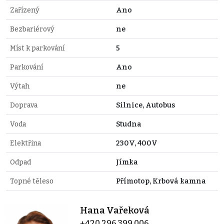
Zařízený
Ano
Bezbariérový
ne
Míst k parkování
5
Parkování
Ano
Výtah
ne
Doprava
Silnice, Autobus
Voda
Studna
Elektřina
230V, 400V
Odpad
Jímka
Topné těleso
Přímotop, Krbová kamna
Hana Vařeková
+420 296 399 006