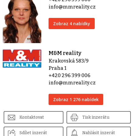
info@mmreality.cz
Zobraz 4 nabídky
M&M reality
Krakovská 583/9
Praha 1
+420 296 399 006
info@mmreality.cz
Zobraz 1 276 nabídek
Kontaktovat
Tisk inzerátu
Sdílet inzerát
Nahlásit inzerát