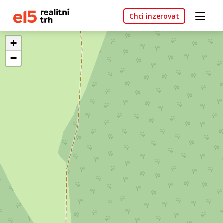
Chci inzerovat
+
−