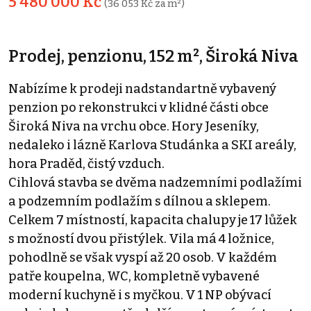
5 480 000 Kč
(36 053 Kč za m²)
Prodej, penzionu, 152 m², Široká Niva
Nabízíme k prodeji nadstandartně vybavený
penzion po rekonstrukci v klidné části obce
Široká Niva na vrchu obce. Hory Jeseníky,
nedaleko i lázně Karlova Studánka a SKI areály,
hora Praděd, čistý vzduch.
Cihlová stavba se dvěma nadzemními podlažími
a podzemním podlažím s dílnou a sklepem.
Celkem 7 místností, kapacita chalupy je 17 lůžek
s možností dvou přistýlek. Vila má 4 ložnice,
pohodlně se však vyspí až 20 osob. V každém
patře koupelna, WC, kompletně vybavené
moderní kuchyně i s myčkou. V 1 NP obývací