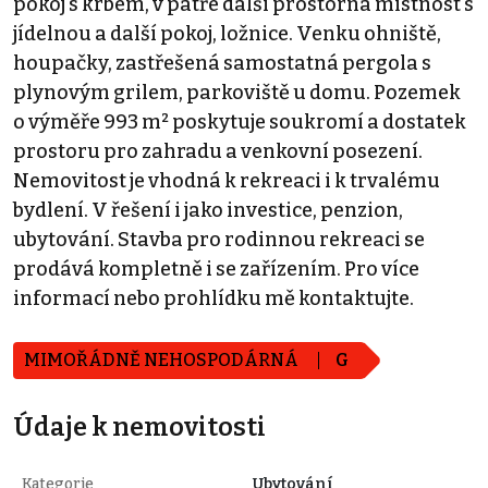
pokoj s krbem, v patře další prostorná místnost s
jídelnou a další pokoj, ložnice. Venku ohniště,
houpačky, zastřešená samostatná pergola s
plynovým grilem, parkoviště u domu. Pozemek
o výměře 993 m² poskytuje soukromí a dostatek
prostoru pro zahradu a venkovní posezení.
Nemovitost je vhodná k rekreaci i k trvalému
bydlení. V řešení i jako investice, penzion,
ubytování. Stavba pro rodinnou rekreaci se
prodává kompletně i se zařízením. Pro více
informací nebo prohlídku mě kontaktujte.
MIMOŘÁDNĚ NEHOSPODÁRNÁ
G
Údaje k nemovitosti
Kategorie
Ubytování