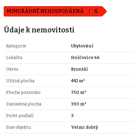
MIMOŘÁDNĚ NEHOSPODÁRNÁ
G
Údaje k nemovitosti
Kategorie
Ubytování
Lokalita
Holčovice 66
Okres
Bruntál
Užitná plocha
442 m²
Plocha pozemku
750 m²
Zastavěná plocha
393 m²
Počet podlaží
3
Stav objektu
Velmi dobrý