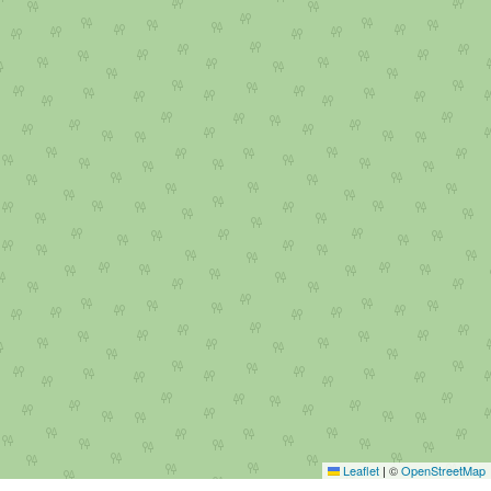
Leaflet
|
©
OpenStreetMap