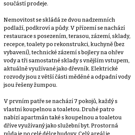
součástí prodeje.
Nemovitost se skládá ze dvou nadzemních
podlaží, podkroví a půdy. V přízemí se nachází
restaurace s posezením, terasou, zázemí, sklady,
recepce, toalety po rekonstrukci, kuchyně (bez
vybavení), technické zázemí s bojlery na ohřev
vody a tři samostatné sklady s vnějším vstupem,
aktuálně využívané jako dřevník. Elektrické
rozvody jsou z větší části měděné a odpadní vody
jsou řešeny žumpou.
V prvním patře se nachází 7 pokojů, každý s
vlastní koupelnou a toaletou. Druhé patro
nabízí apartmán také s koupelnou a toaletou
dříve využívaný jako služební byt. Prostorná
půda je po celé délce budovy. Celý areál je