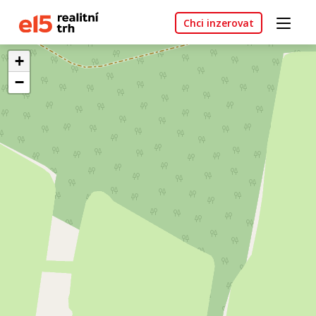
Chci inzerovat
+
−