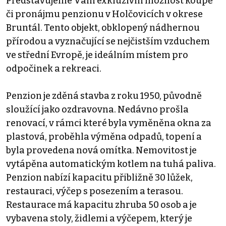
Představujeme Vám exkluzivní možnost koupě
či pronájmu penzionu v Holčovicích v okrese
Bruntál. Tento objekt, obklopený nádhernou
přírodou a vyznačující se nejčistším vzduchem
ve střední Evropě, je ideálním místem pro
odpočinek a rekreaci.
Penzion je zděná stavba z roku 1950, původně
sloužící jako ozdravovna. Nedávno prošla
renovací, v rámci které byla vyměněna okna za
plastová, proběhla výměna odpadů, topení a
byla provedena nová omítka. Nemovitost je
vytápěna automatickým kotlem na tuhá paliva.
Penzion nabízí kapacitu přibližně 30 lůžek,
restauraci, výčep s posezením a terasou.
Restaurace má kapacitu zhruba 50 osob a je
vybavena stoly, židlemi a výčepem, který je