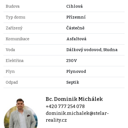
Budova
Cihlová
Typ domu
Přízemní
Zařízený
Částečně
Komunikace
Asfaltová
Voda
Dálkový vodovod, Studna
Elektřina
230V
Plyn
Plynovod
Odpad
Septik
Bc. Dominik Michálek
+420 777 254 078
dominik.michalek@stelar-
reality.cz