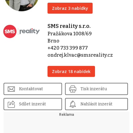
Zobraz 3 nabídky
SMS reality s.r.o.
Pražákova 1008/69
Brno
+420 733 399 877
ondrej.klvac@smsreality.cz
Zobraz 18 nabídek
Kontaktovat
Tisk inzerátu
Sdílet inzerát
Nahlásit inzerát