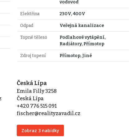
vodovod
Elektřina
230V, 400V
Odpad
Veřejná kanalizace
Topné těleso
Podlahové vytápění,
Radiátory, Přímotop
Zdroj topení
Přímotop, Jiné
Česká Lípa
Emila Filly 3258
z
Česká Lípa
+420 776 515 091
fischer@realityzavadil.cz
Zobraz 3 nabídky