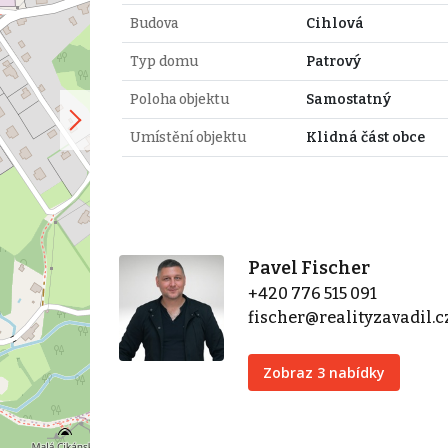
Budova
Cihlová
Typ domu
Patrový
Poloha objektu
Samostatný
Umístění objektu
Klidná část obce
Pavel Fischer
+420 776 515 091
fischer@realityzavadil.c
Zobraz 3 nabídky