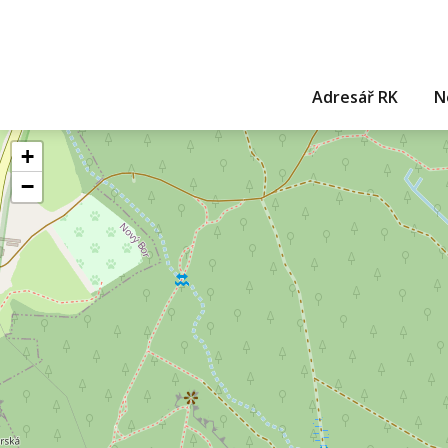
Adresář RK
N
+
−