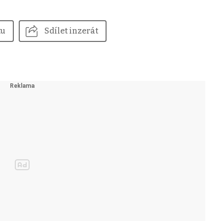
tu
Sdílet inzerát