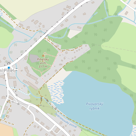
j nemovitosti pro ubytování 11
Prodej nemovitosti 