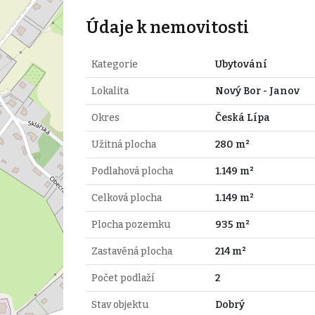
Údaje k nemovitosti
Kategorie
Ubytování
Lokalita
Nový Bor - Janov
Okres
Česká Lípa
Užitná plocha
280 m²
Podlahová plocha
1.149 m²
Celková plocha
1.149 m²
Plocha pozemku
935 m²
Zastavěná plocha
214 m²
Počet podlaží
2
Stav objektu
Dobrý