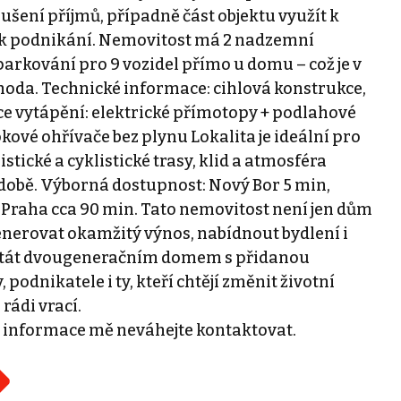
ušení příjmů, případně část objektu využít k
 k podnikání. Nemovitost má 2 nadzemní
parkování pro 9 vozidel přímo u domu – což je v
hoda. Technické informace: cihlová konstrukce,
ce vytápění: elektrické přímotopy + podlahové
okové ohřívače bez plynu Lokalita je ideální pro
stické a cyklistické trasy, klid a atmosféra
době. Výborná dostupnost: Nový Bor 5 min,
, Praha cca 90 min. Tato nemovitost není jen dům
generovat okamžitý výnos, nabídnout bydlení i
 stát dvougeneračním domem s přidanou
podnikatele i ty, kteří chtějí změnit životní
rádi vrací.
ší informace mě neváhejte kontaktovat.