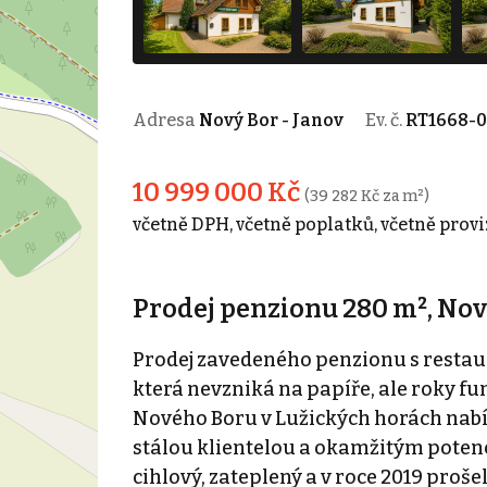
Adresa
Nový Bor - Janov
Ev. č.
RT1668-0
10 999 000 Kč
(39 282 Kč za m²)
včetně DPH, včetně poplatků, včetně provi
Prodej penzionu 280 m², Nov
Prodej zavedeného penzionu s restaur
která nevzniká na papíře, ale roky fu
Nového Boru v Lužických horách nabíz
stálou klientelou a okamžitým potenc
cihlový, zateplený a v roce 2019 proš