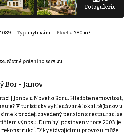
Fotogalerie
1089
Typ
ubytování
Plocha
280 m²
ze, včetně právního servisu
ý Bor - Janov
ací | Janov u Nového Boru. Hledáte nemovitost,
nguje? V turisticky vyhledávané lokalitě Janov u
íme k prodeji zavedený penzion s restaurací se
iálem výnosu. Dům byl postaven v roce 2003, je
el rekonstrukcí. Díky stávajícímu provozu může