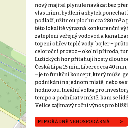
nový majitel plynule navázat bez přer
vlastnímu bydlení a zbytek ponechat
podlaží, užitnou plochu cca 280 m² a 
této lokalitě výrazná konkurenční vý
zateplení veřejný vodovod a kanaliza
topení ohřev teplé vody: bojler + průt
celoroční provoz – okolní příroda, turi
Lužických hor přitahují hosty dlouho
Česká Lípa 15 min, Liberec cca 40 min
– je to funkční koncept, který může: 
podnikání na jednom místě, nebo se
hodnotou. Ideální volba pro investory, 
tempo a podnikat v místě, kam se lidé 
Velice zajímavý roční výnos pro bliž
MIMOŘÁDNĚ NEHOSPODÁRNÁ
G