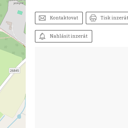
Kontaktovat
Tisk inzerá
Nahlásit inzerát