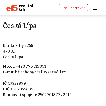
Chci inzerovat
Česká Lípa
Emila Filly 3258
470 01
Česká Lípa
Mobil:
+420 776 515 091
E-mail:
fischer@realityzavadil.cz
IČ:
17359899
DIČ:
CZ17359899
Bankovní spojení:
2502701877 / 2010