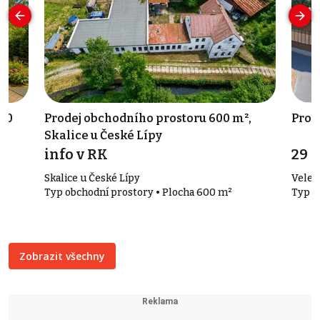
280
Prodej obchodního prostoru 600 m²,
Prod
Skalice u České Lípy
info v RK
29 
Skalice u České Lípy
Vele
Typ obchodní prostory • Plocha 600 m²
Typ s
Zobrazit všechny