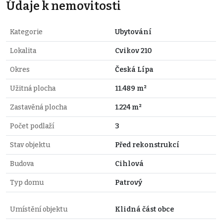
Údaje k nemovitosti
Kategorie
Ubytování
Lokalita
Cvikov 210
Okres
Česká Lípa
Užitná plocha
11.489 m²
Zastavěná plocha
1.224 m²
Počet podlaží
3
Stav objektu
Před rekonstrukcí
Budova
Cihlová
Typ domu
Patrový
Umístění objektu
Klidná část obce