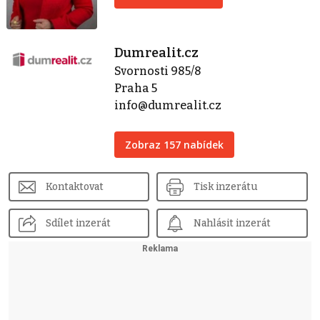
Dumrealit.cz
Svornosti 985/8
Praha 5
info@dumrealit.cz
Zobraz 157 nabídek
Kontaktovat
Tisk inzerátu
Sdílet inzerát
Nahlásit inzerát