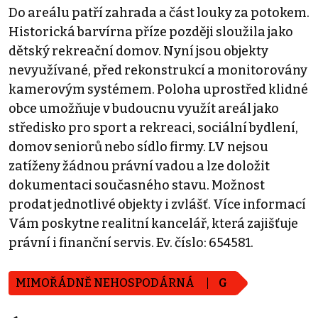
Do areálu patří zahrada a část louky za potokem.
Historická barvírna příze později sloužila jako
dětský rekreační domov. Nyní jsou objekty
nevyužívané, před rekonstrukcí a monitorovány
kamerovým systémem. Poloha uprostřed klidné
obce umožňuje v budoucnu využít areál jako
středisko pro sport a rekreaci, sociální bydlení,
domov seniorů nebo sídlo firmy. LV nejsou
zatíženy žádnou právní vadou a lze doložit
dokumentaci současného stavu. Možnost
prodat jednotlivé objekty i zvlášť. Více informací
Vám poskytne realitní kancelář, která zajišťuje
právní i finanční servis. Ev. číslo: 654581.
MIMOŘÁDNĚ NEHOSPODÁRNÁ
G