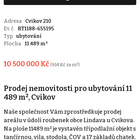
Adresa
Cvikov 210
Ev. č.
RT1188-655195
Typ
ubytování
Plocha
11 489 m²
10 500 000 Kč
(914 Kč za m²)
Prodej nemovitosti pro ubytování 11
489 m², Cvikov
Naše společnost Vám zprostředkuje prodej
areálu v údolí roubenek obce Lindava u Cvikova.
Na ploše 11489 m² je vystavěn třípodlažní objekt s
tančírnou, vila, stodola, ČOV a 17 základů chatek.