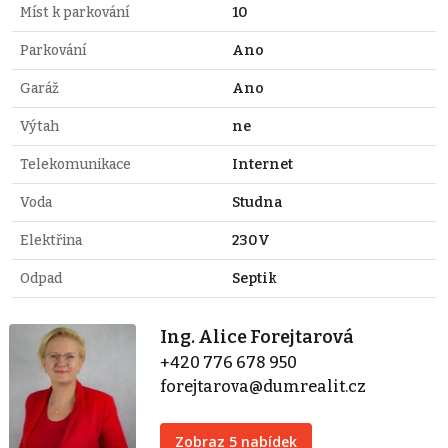
Míst k parkování
10
Parkování
Ano
Garáž
Ano
Výtah
ne
Telekomunikace
Internet
Voda
Studna
Elektřina
230V
Odpad
Septik
Ing. Alice Forejtarová
+420 776 678 950
forejtarova@dumrealit.cz
Zobraz 5 nabídek