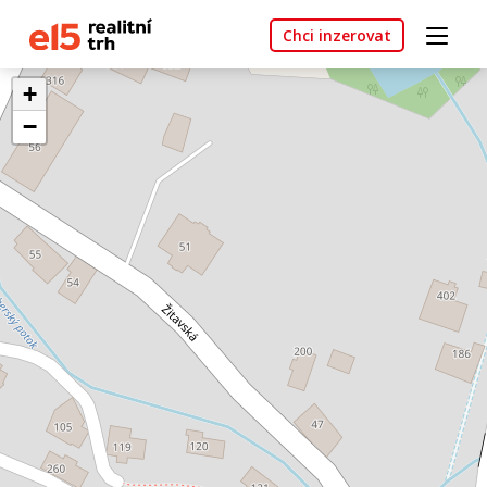
Chci inzerovat
+
−