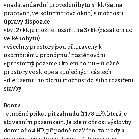
• nadstandardní provedení bytu 5+kk (šatna,
pracovna, velkoformátová okna) s možností
úpravy dispozice
• byt 2+kk je možné rozšířit na 3+kk (zásahem do
velkého bytu)
• všechny prostory jsou připraveny k
okamžitému pronájmu / nastěhování
• prostorný pozemek kolem domu + úložné
prostory ve sklepě a společných částech
• dle územního plánu možnost dalšího rozšíření
stavby
Bonus:
Je možné přikoupit zahradu (1 178 m²), která je
stavebním pozemkem. Je zde možnost výstavby
domu až o 4 NP, případně rozšíření zahrady a
vytvoření většího soukromí. K dispozici je