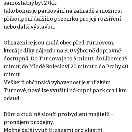
samostatný byt 2+kk.
Jako bonus je parkování na zahradě a možnost
přikoupení dalšího pozemku pro její rozšíření
nebo další výstavbu.
Ohrazenice jsou malá obec před Turnovem,
která je díky nájezdu na R10 výborně dopravně
dostupná. Do Turnova je to 5 minut, do Liberce 15
minut, do Mladé Boleslavi 20 minut a do Prahy 40
minut.
Veškerá občanská vybavenost je v blízkém
Turnově, nově lze využít i nákupní park cca 1 km
odsud.
Dům aktuálně slouží pro bydlení majitelů +
pronájem prodejny.
Možné další využití: zázemí pro vlastní