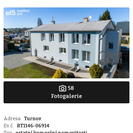
58
Fotogalerie
Adresa
Turnov
Ev. č.
RT1146-06914
Typ
ostatní komerční nemovitosti