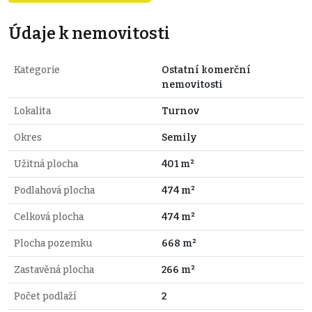
Údaje k nemovitosti
Kategorie
Ostatní komerční
nemovitosti
Lokalita
Turnov
Okres
Semily
Užitná plocha
401 m²
Podlahová plocha
474 m²
Celková plocha
474 m²
Plocha pozemku
668 m²
Zastavěná plocha
266 m²
Počet podlaží
2