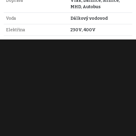
Doprava
Vlak, Dálnice, Silnice,
MHD, Autobus
Voda
Dálkový vodovod
Elektřina
230V, 400V
Plyn
Plynovod
Odpad
Veřejná kanalizace
Topné těleso
Radiátory
Zdroj topení
Plynový kondenzační
kotel
Zdeněk Milfajt
+420 606 786 700
zdenek@milfajtreality.cz
Zobraz 6 nabídek