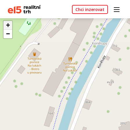
Chci inzerovat
+
−