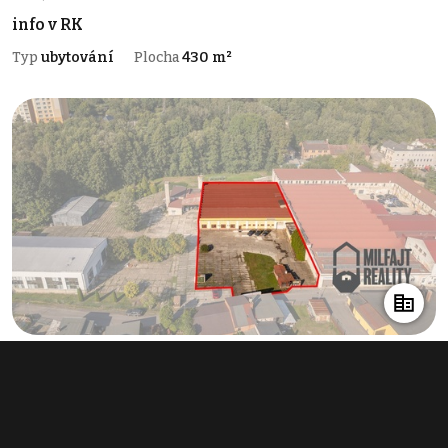
info v RK
Typ
ubytování
Plocha
430 m²
Pronájem skladu 1 788 m², Hrádek nad
Nisou
110 000 Kč za měsíc
(738 Kč za m²/rok)