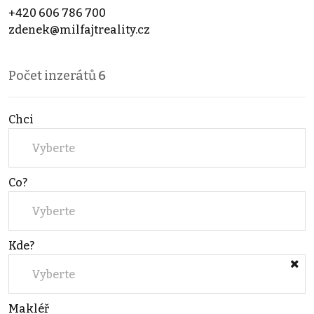
+420 606 786 700
zdenek@milfajtreality.cz
Počet inzerátů
6
Chci
Vyberte
Co?
Vyberte
Kde?
Vyberte
Makléř