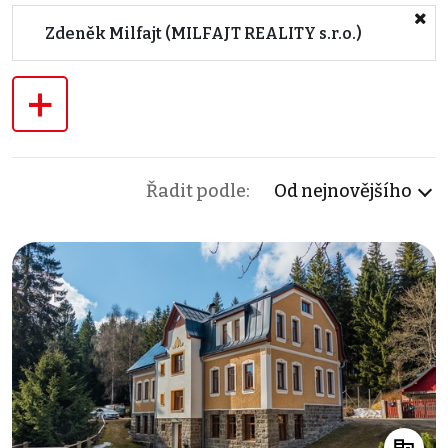
Zdeněk Milfajt (MILFAJT REALITY s.r.o.)
+
Řadit podle:
Od nejnovějšího