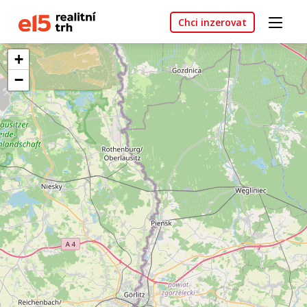
Chci inzerovat
+
−