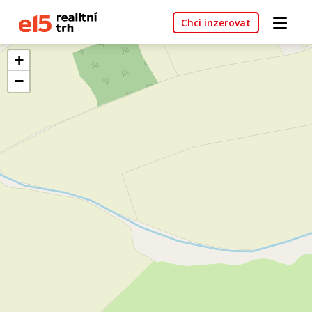
Chci inzerovat
+
−