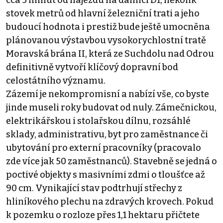
stovek metrů od hlavní železniční trati a jeho
budoucí hodnota i prestiž bude ještě umocněna
plánovanou výstavbou vysokorychlostní tratě
Moravská brána II, která ze Suchdolu nad Odrou
definitivně vytvoří klíčový dopravní bod
celostátního významu.
Zázemí je nekompromisní a nabízí vše, co byste
jinde museli roky budovat od nuly. Zámečnickou,
elektrikářskou i stolařskou dílnu, rozsáhlé
sklady, administrativu, byt pro zaměstnance či
ubytování pro externí pracovníky (pracovalo
zde více jak 50 zaměstnanců). Stavebně se jedná o
poctivé objekty s masivními zdmi o tloušťce až
90 cm. Vynikající stav podtrhují střechy z
hliníkového plechu na zdravých krovech. Pokud
k pozemku o rozloze přes 1,1 hektaru přičtete