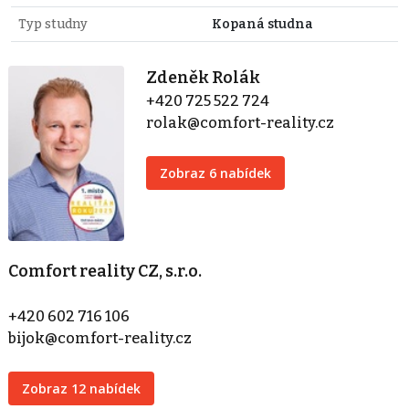
Typ studny
Kopaná studna
Zdeněk Rolák
+420 725 522 724
rolak@comfort-reality.cz
Zobraz 6 nabídek
Comfort reality CZ, s.r.o.
+420 602 716 106
bijok@comfort-reality.cz
Zobraz 12 nabídek