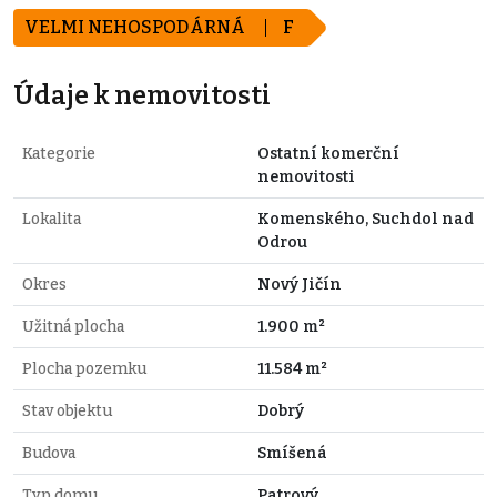
VELMI NEHOSPODÁRNÁ
F
Údaje k nemovitosti
Kategorie
Ostatní komerční
nemovitosti
Lokalita
Komenského, Suchdol nad
Odrou
Okres
Nový Jičín
Užitná plocha
1.900 m²
Plocha pozemku
11.584 m²
Stav objektu
Dobrý
Budova
Smíšená
Typ domu
Patrový