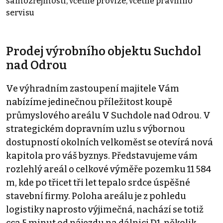
samozřejmostí, včetně provize, včetně právního
servisu
Prodej výrobního objektu Suchdol
nad Odrou
Ve výhradním zastoupení majitele Vám
nabízíme jedinečnou příležitost koupě
průmyslového areálu V Suchdole nad Odrou. V
strategickém dopravním uzlu s výbornou
dostupností okolních velkoměst se otevírá nová
kapitola pro váš byznys. Představujeme vám
rozlehlý areál o celkové výměře pozemku 11 584
m, kde po třicet tři let tepalo srdce úspěšné
stavební firmy. Poloha areálu je z pohledu
logistiky naprosto výjimečná, nachází se totiž
cca 5 minut od nájezdu na dálnici D1, několik