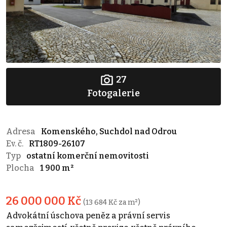
27
Fotogalerie
Adresa
Komenského, Suchdol nad Odrou
Ev. č.
RT1809-26107
Typ
ostatní komerční nemovitosti
Plocha
1 900 m²
26 000 000 Kč
(13 684 Kč za m²)
Advokátní úschova peněz a právní servis