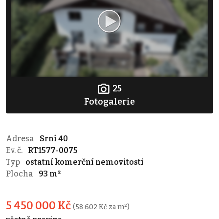
25
Fotogalerie
Adresa
Srní 40
Ev. č.
RT1577-0075
Typ
ostatní komerční nemovitosti
Plocha
93 m²
5 450 000 Kč
(58 602 Kč za m²)