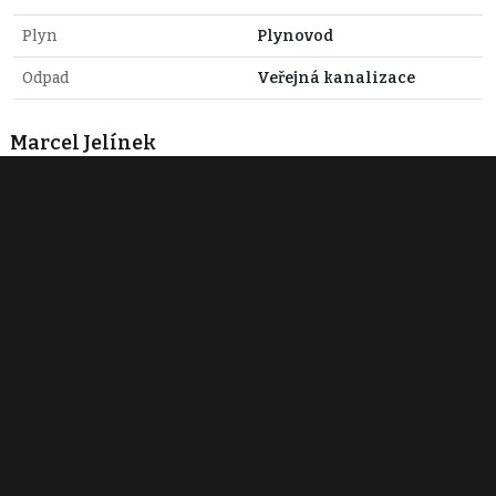
Plyn
Plynovod
Odpad
Veřejná kanalizace
Marcel Jelínek
+420 728 915 479
info@rk-jelinek.cz
Zobraz 2 nabídky
Reality Marcel Jelínek
+420 728 915 479
info@rk-jelinek.cz
Zobraz 2 nabídky