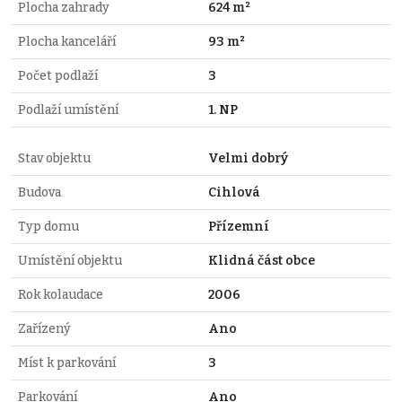
Plocha zahrady
624 m²
Plocha kanceláří
93 m²
Počet podlaží
3
Podlaží umístění
1. NP
Stav objektu
Velmi dobrý
Budova
Cihlová
Typ domu
Přízemní
Umístění objektu
Klidná část obce
Rok kolaudace
2006
Zařízený
Ano
Míst k parkování
3
Parkování
Ano