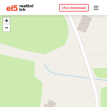
Chci inzerovat
+
−