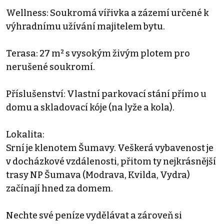
Wellness: Soukromá vířivka a zázemí určené k
výhradnímu užívání majitelem bytu.
Terasa: 27 m² s vysokým živým plotem pro
nerušené soukromí.
Příslušenství: Vlastní parkovací stání přímo u
domu a skladovací kóje (na lyže a kola).
Lokalita:
Srní je klenotem Šumavy. Veškerá vybavenost je
v docházkové vzdálenosti, přitom ty nejkrásnější
trasy NP Šumava (Modrava, Kvilda, Vydra)
začínají hned za domem.
Nechte své peníze vydělávat a zároveň si