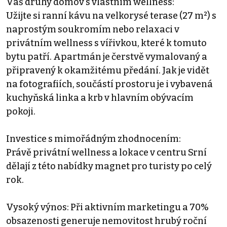
Váš druhý domov s vlastním wellness:
Užijte si ranní kávu na velkorysé terase (27 m²) s
naprostým soukromím nebo relaxaci v
privátním wellness s vířivkou, které k tomuto
bytu patří. Apartmán je čerstvě vymalovaný a
připravený k okamžitému předání. Jak je vidět
na fotografiích, součástí prostoru je i vybavená
kuchyňská linka a krb v hlavním obývacím
pokoji.
Investice s mimořádným zhodnocením:
Právě privátní wellness a lokace v centru Srní
dělají z této nabídky magnet pro turisty po celý
rok.
Vysoký výnos: Při aktivním marketingu a 70%
obsazenosti generuje nemovitost hrubý roční