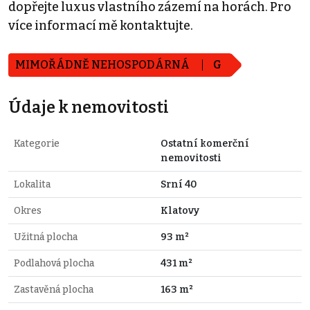
dopřejte luxus vlastního zázemí na horách. Pro
více informací mě kontaktujte.
MIMOŘÁDNĚ NEHOSPODÁRNÁ
G
Údaje k nemovitosti
Kategorie
Ostatní komerční
nemovitosti
Lokalita
Srní 40
Okres
Klatovy
Užitná plocha
93 m²
Podlahová plocha
431 m²
Zastavěná plocha
163 m²