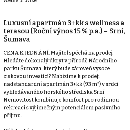
včetně provize
Luxusní apartmán 3+kk s wellness a
terasou (Roční výnos 15 % p.a.) – Srní,
Šumava
CENA K JEDNÁNÍ. Majitel spěchá na prodej.
Hledáte dokonalý úkryt v přírodě Národního
parku Šumava, který bude zároveň vysoce
ziskovou investicí? Nabízíme k prodeji
nadstandardní apartmán 3+kk (93 m²) v srdci
vyhledávaného horského střediska Srní.
Nemovitost kombinuje komfort pro rodinnou
rekreaci s výjimečným potenciálem pasivního
příjmu.