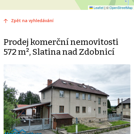
Leaflet
|
©
OpenStreetMap
Zpět na vyhledávání
Prodej komerční nemovitosti
572 m², Slatina nad Zdobnicí