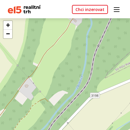
Chci inzerovat
+
−