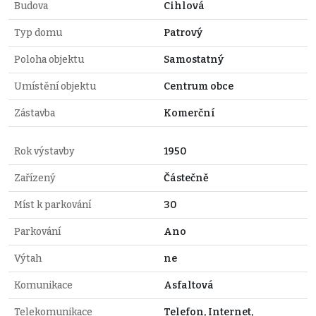
Budova
Cihlová
Typ domu
Patrový
Poloha objektu
Samostatný
Umístění objektu
Centrum obce
Zástavba
Komerční
Rok výstavby
1950
Zařízený
Částečně
Míst k parkování
30
Parkování
Ano
Výtah
ne
Komunikace
Asfaltová
Telekomunikace
Telefon, Internet,