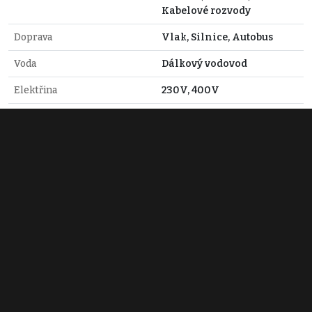
Kabelové rozvody
Doprava
Vlak, Silnice, Autobus
Voda
Dálkový vodovod
Elektřina
230V, 400V
Odpad
Veřejná kanalizace
Topné těleso
Radiátory
Zdroj topení
Tepelné čerpadlo
Pavel Hanuš
+420 721 562 762
pavelhanus@hacereality.cz