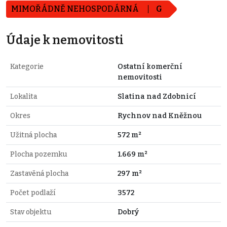
MIMOŘÁDNĚ NEHOSPODÁRNÁ
G
Údaje k nemovitosti
Kategorie
Ostatní komerční
nemovitosti
Lokalita
Slatina nad Zdobnicí
Okres
Rychnov nad Kněžnou
Užitná plocha
572 m²
Plocha pozemku
1.669 m²
Zastavěná plocha
297 m²
Počet podlaží
3572
Stav objektu
Dobrý