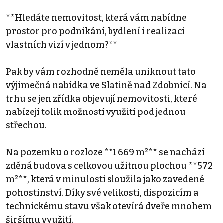
**Hledáte nemovitost, která vám nabídne
prostor pro podnikání, bydlení i realizaci
vlastních vizí v jednom?**
Pak by vám rozhodně neměla uniknout tato
výjimečná nabídka ve Slatině nad Zdobnicí. Na
trhu se jen zřídka objevují nemovitosti, které
nabízejí tolik možností využití pod jednou
střechou.
Na pozemku o rozloze **1 669 m²** se nachází
zděná budova s celkovou užitnou plochou **572
m²**, která v minulosti sloužila jako zavedené
pohostinství. Díky své velikosti, dispozicím a
technickému stavu však otevírá dveře mnohem
širšímu využití.