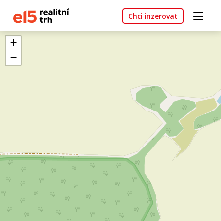
Chci inzerovat
+
−