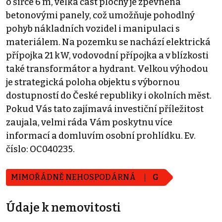
o šířce 6 m, velká část plochy je zpevněna
betonovými panely, což umožňuje pohodlný
pohyb nákladních vozidel i manipulaci s
materiálem. Na pozemku se nachází elektrická
přípojka 21 kW, vodovodní přípojka a v blízkosti
také transformátor a hydrant. Velkou výhodou
je strategická poloha objektu s výbornou
dostupností do České republiky i okolních měst.
Pokud Vás tato zajímavá investiční příležitost
zaujala, velmi ráda Vám poskytnu více
informací a domluvím osobní prohlídku. Ev.
číslo: OC040235.
MIMOŘÁDNĚ NEHOSPODÁRNÁ
G
Údaje k nemovitosti