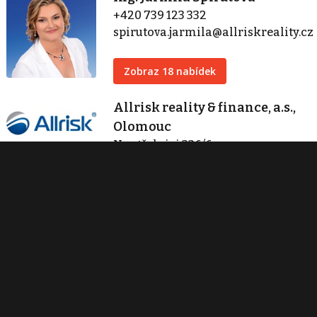
+420 739 123 332
spirutova.jarmila@allriskreality.cz
Zobraz 18 nabídek
Allrisk reality & finance, a.s.,
Olomouc
Na střelnici 336/6
Olomouc
+420 739 123 332
spirutova.jarmila@allriskreality.cz
Zobraz 18 nabídek
Kontaktovat
Tisk inzerátu
Sdílet inzerát
Nahlásit inzerát