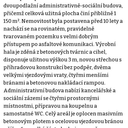
dvoupodlažní administrativně-sociální budova,
přičemž celková užitná plocha činí přibližně 1
150 m². Nemovitost byla postavena před 10 lety a
nachází se na rovinatém, pravidelně
tvarovaném pozemku s velmi dobrým
přístupem po asfaltové komunikaci. Výrobní
hala je zděná z betonových tvárnic a cihel,
disponuje užitnou výškou 3 m, novou střechou s
příhradovou konstrukcí bez podpěr, dvěma
velkými vjezdovými vraty, čtyřmi menšími
bránami a betonovou nakládací rampou.
Administrativní budova nabízí kancelářské a
sociální zázemí se čtyřmi prostornými
místnostmi, přípravou na koupelnu a
samostatné WC. Celý areál je oplocen masivním
betonovým plotem s ocelovou vjezdovou bránou