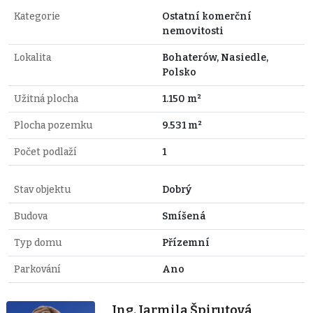
Kategorie
Ostatní komerční
nemovitosti
Lokalita
Bohaterów, Nasiedle,
Polsko
Užitná plocha
1.150 m²
Plocha pozemku
9.531 m²
Počet podlaží
1
Stav objektu
Dobrý
Budova
Smíšená
Typ domu
Přízemní
Parkování
Ano
Ing. Jarmila Špirutová