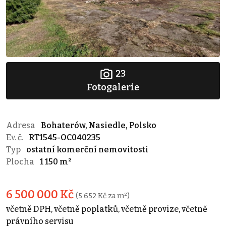
23
Fotogalerie
Adresa
Bohaterów, Nasiedle, Polsko
Ev. č.
RT1545-OC040235
Typ
ostatní komerční nemovitosti
Plocha
1 150 m²
6 500 000 Kč
(5 652 Kč za m²)
včetně DPH, včetně poplatků, včetně provize, včetně
právního servisu