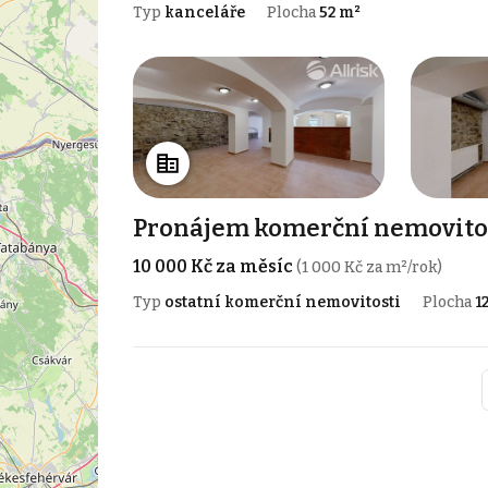
Typ
kanceláře
Plocha
52 m²
Pronájem komerční nemovitost
10 000 Kč za měsíc
(1 000 Kč za m²/rok)
Typ
ostatní komerční nemovitosti
Plocha
1