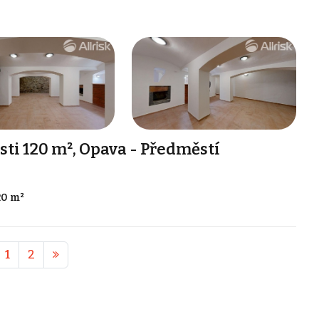
i 120 m², Opava - Předměstí
20 m²
1
2