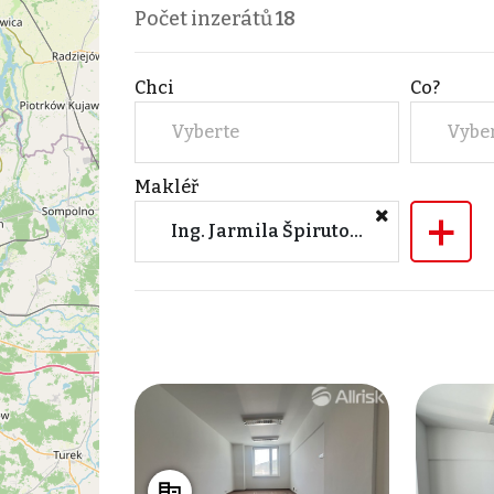
Počet inzerátů
18
Chci
Co?
Vyberte
Vybe
Makléř
+
Ing. Jarmila Špirutová (Allrisk reality & finance, a.s., Olomouc)