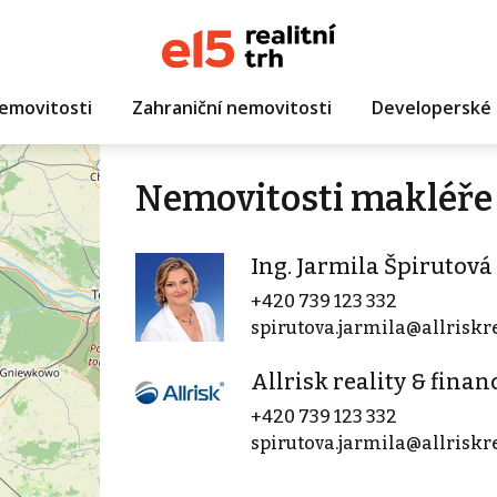
emovitosti
Zahraniční nemovitosti
Developerské 
Nemovitosti makléře 
Ing. Jarmila Špirutová
+420 739 123 332
spirutova.jarmila@allriskre
Allrisk reality & finan
+420 739 123 332
spirutova.jarmila@allriskre