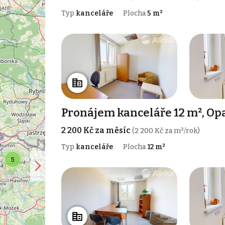
Typ
kanceláře
Plocha
5 m²
Pronájem kanceláře 12 m², Op
2 200 Kč za měsíc
(2 200 Kč za m²/rok)
Typ
kanceláře
Plocha
12 m²
5