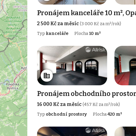
Pronájem kanceláře 10 m², Op
2 500 Kč za měsíc
(3 000 Kč za m²/rok)
Typ
kanceláře
Plocha
10 m²
Pronájem obchodního prostoru
16 000 Kč za měsíc
(457 Kč za m²/rok)
Typ
obchodní prostory
Plocha
420 m²