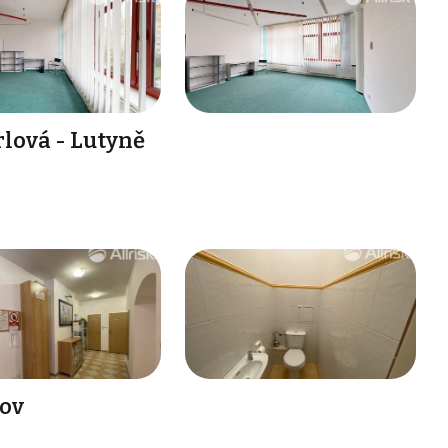
lová - Lutyně
kov