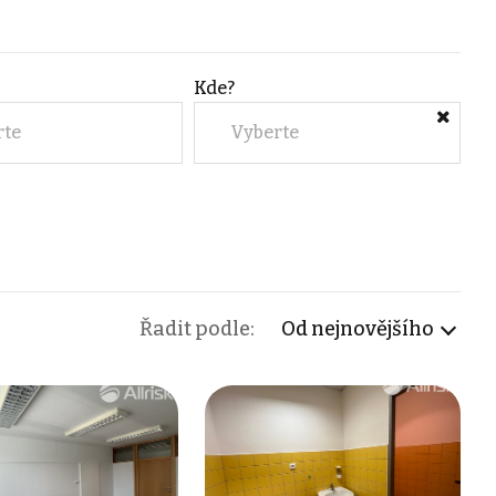
Kde?
rte
Vyberte
Řadit podle:
Od nejnovějšího