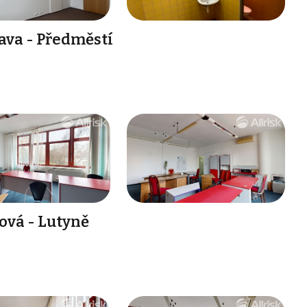
ava - Předměstí
ová - Lutyně