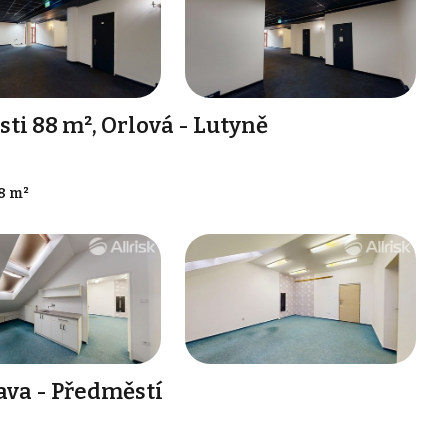
i 88 m², Orlová - Lutyně
8 m²
ava - Předměstí