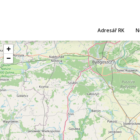
Adresář RK
N
+
−