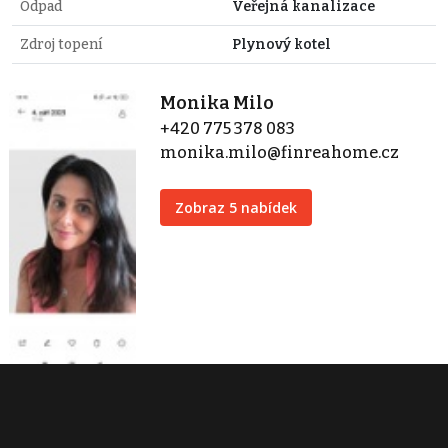
Odpad
Veřejná kanalizace
Zdroj topení
Plynový kotel
Monika Milo
+420 775 378 083
monika.milo@finreahome.cz
Zobraz 5 nabídek
FINREA home, s.r.o.