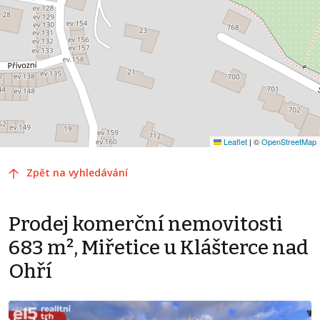
Leaflet
|
©
OpenStreetMap
Zpět na vyhledávání
Prodej komerční nemovitosti
683 m², Miřetice u Klášterce nad
Ohří