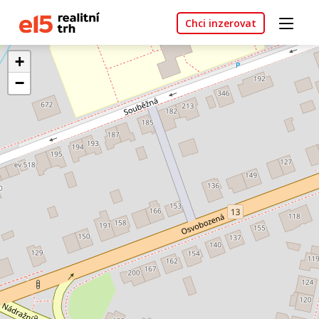
Chci inzerovat
+
−