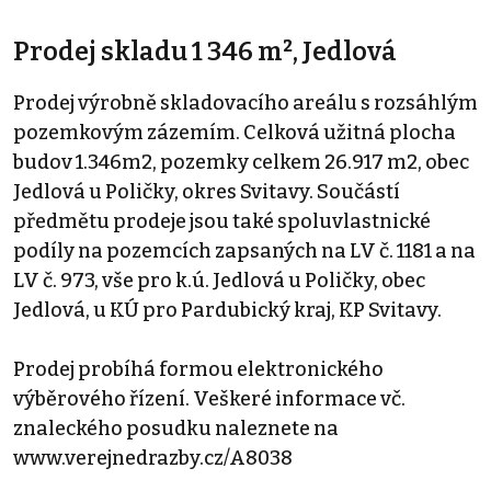
Prodej skladu 1 346 m², Jedlová
Prodej výrobně skladovacího areálu s rozsáhlým
pozemkovým zázemím. Celková užitná plocha
budov 1.346m2, pozemky celkem 26.917 m2, obec
Jedlová u Poličky, okres Svitavy. Součástí
předmětu prodeje jsou také spoluvlastnické
podíly na pozemcích zapsaných na LV č. 1181 a na
LV č. 973, vše pro k.ú. Jedlová u Poličky, obec
Jedlová, u KÚ pro Pardubický kraj, KP Svitavy.
Prodej probíhá formou elektronického
výběrového řízení. Veškeré informace vč.
znaleckého posudku naleznete na
www.verejnedrazby.cz/A8038