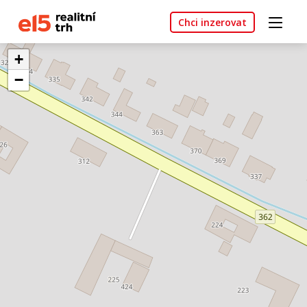
Chci inzerovat
+
−