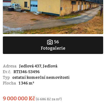
56
Fotogalerie
Adresa
Jedlová 437, Jedlová
Ev. č.
RT1346-53496
Typ
ostatní komerční nemovitosti
Plocha
1 346 m²
9 000 000 Kč
(6 686 Kč za m²)