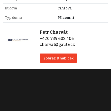
Budova
Cihlová
Typ domu
Přízemní
Petr Charvát
+420 739 602 406
charvat@gaute.cz
Zobraz 8 nabídek
Dražby
+420 731 185 910
gaute@gaute.cz
Zobraz 26 nabídek