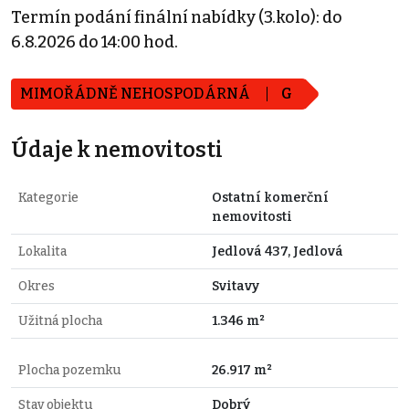
Termín podání finální nabídky (3.kolo): do
6.8.2026 do 14:00 hod.
MIMOŘÁDNĚ NEHOSPODÁRNÁ
G
Údaje k nemovitosti
Kategorie
Ostatní komerční
nemovitosti
Lokalita
Jedlová 437, Jedlová
Okres
Svitavy
Užitná plocha
1.346 m²
Plocha pozemku
26.917 m²
Stav objektu
Dobrý