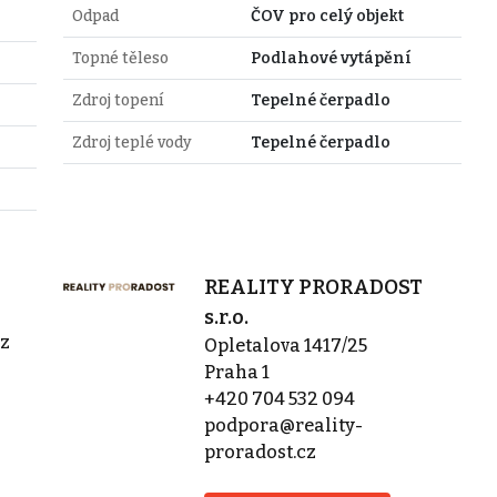
Odpad
ČOV pro celý objekt
Topné těleso
Podlahové vytápění
Zdroj topení
Tepelné čerpadlo
Zdroj teplé vody
Tepelné čerpadlo
REALITY PRORADOST
s.r.o.
cz
Opletalova 1417/25
Praha 1
+420 704 532 094
podpora@reality-
proradost.cz