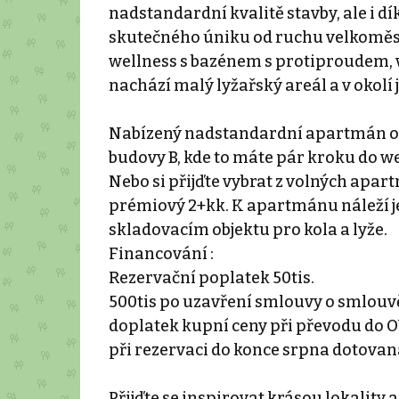
nadstandardní kvalitě stavby, ale i dí
skutečného úniku od ruchu velkoměsta
wellness s bazénem s protiproudem, 
nachází malý lyžařský areál a v okolí j
Nabízený nadstandardní apartmán o ve
budovy B, kde to máte pár kroku do we
Nebo si přijďte vybrat z volných apart
prémiový 2+kk. K apartmánu náleží je
skladovacím objektu pro kola a lyže.
Financování :
Rezervační poplatek 50tis.
500tis po uzavření smlouvy o smlouv
doplatek kupní ceny při převodu do O
při rezervaci do konce srpna dotovan
Přijďte se inspirovat krásou lokality