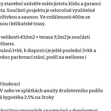
ky stavební uzávěře máte jistotu klidu a garanci
. Součástí projektu je celoročně využitelné
vířivkou a saunou. Ve vzdálenosti 400m se
sou i běžkařské trasy.
likosti 43,0m2 + terasa 9,2m2 je součástí
llness.
mánů 1+kk, k dispozici je ještě poslední 3+kk a
dno parkovací stání, podíl na wellness i
ě budoucí
V nebo ve splátkách anuity družstevního podílu
á hypotéka 2,5% na 3roky
 a kvalitou vzorových apartmánů a domluvte si