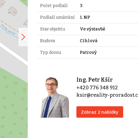
Počet podlaží
3
Podlaží umístění
1. NP
Stav objektu
Ve výstavbě
Budova
Cihlová
Typ domu
Patrový
Ing. Petr Kšír
+420 776 348 912
ksir@reality-proradost.
Zobraz 2 nabídky