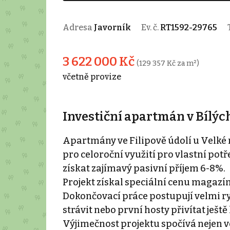
Adresa
Javorník
Ev. č.
RT1592-29765
3 622 000 Kč
(129 357 Kč za m²)
včetně provize
Investiční apartmán v Bílý
Apartmány ve Filipově údolí u Velké
pro celoroční využití pro vlastní potře
získat zajímavý pasivní příjem 6-8%.
Projekt získal speciální cenu magazín
Dokončovací práce postupují velmi r
strávit nebo první hosty přivítat ještě 
Výjimečnost projektu spočívá nejen v