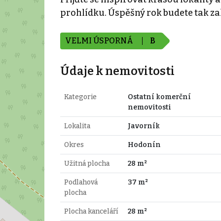
prohlídku. Úspěšný rok budete tak 
VELMI ÚSPORNÁ
B
Údaje k nemovitosti
Kategorie
Ostatní komerční
nemovitosti
Lokalita
Javorník
Okres
Hodonín
Užitná plocha
28 m²
Podlahová
37 m²
plocha
Plocha kanceláří
28 m²