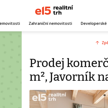
emovitosti
Zahraniční nemovitosti
Developerské 
Zpě
Prodej komerč
m², Javorník n