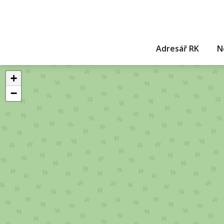
Adresář RK
N
+
−