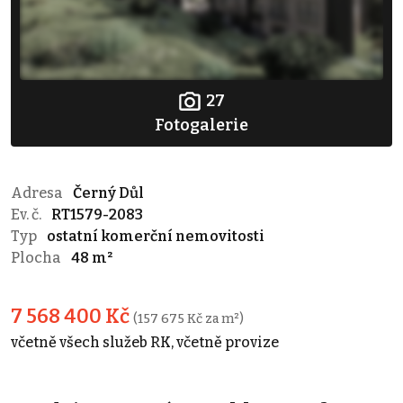
27
Fotogalerie
Adresa
Černý Důl
Ev. č.
RT1579-2083
Typ
ostatní komerční nemovitosti
Plocha
48 m²
7 568 400 Kč
(157 675 Kč za m²)
včetně všech služeb RK, včetně provize