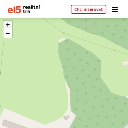
Chci inzerovat
+
−