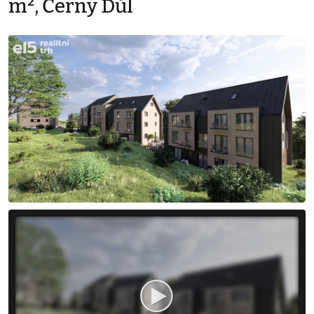
m², Černý Důl