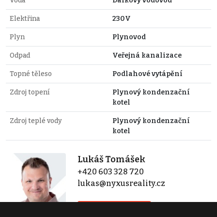
Voda
Dálkový vodovod
Elektřina
230V
Plyn
Plynovod
Odpad
Veřejná kanalizace
Topné těleso
Podlahové vytápění
Zdroj topení
Plynový kondenzační
kotel
Zdroj teplé vody
Plynový kondenzační
kotel
Lukáš Tomášek
+420 603 328 720
lukas@nyxusreality.cz
Zobraz 6 nabídek