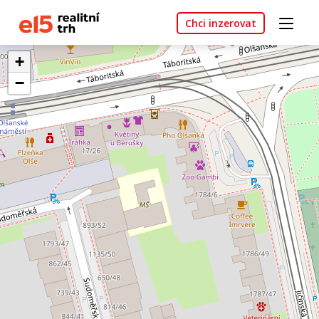
Chci inzerovat
+
−