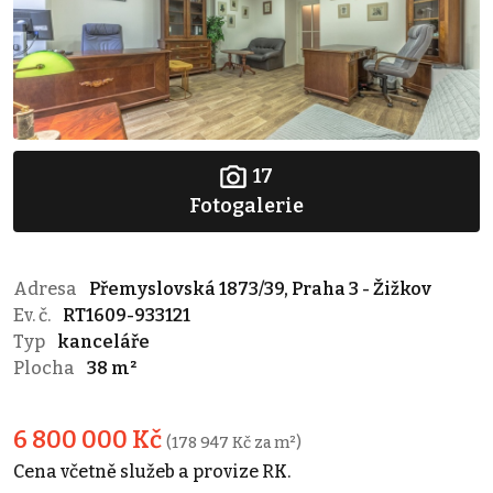
17
Fotogalerie
Adresa
Přemyslovská 1873/39, Praha 3 - Žižkov
Ev. č.
RT1609-933121
Typ
kanceláře
Plocha
38 m²
6 800 000 Kč
(178 947 Kč za m²)
Cena včetně služeb a provize RK.