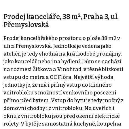
Prodej kanceláře, 38 m², Praha 3, ul.
Přemyslovská
Prodej kancelářského prostoru o ploše 38 m2 v
ulici Přemyslovská. Jednotka je vedena jako
ateliér, je tedy vhodná na krátkodobé pronájmy,
jako kancelář nebo i na bydlení. Dům se nachází
na rozmezí Žižkova a Vinohrad, v těsné blízkosti
vstupu do metra a OC Flóra. Největší výhoda
jednotky je, že má i přímý vstup do klidného
vnitrobloku s možností venkovního posezení
přímo před bytem. Vstup do bytu je tedy možný z
domovní chodby i z vnitrobloku. Na dveřích i
oknu z vnitrobloku jsou před okenní elektrické
rolety. V bytě je samostatná kuchyně, koupelna