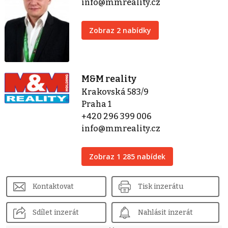
info@mmreality.cz
Zobraz 2 nabídky
M&M reality
Krakovská 583/9
Praha 1
+420 296 399 006
info@mmreality.cz
Zobraz 1 285 nabídek
Kontaktovat
Tisk inzerátu
Sdílet inzerát
Nahlásit inzerát