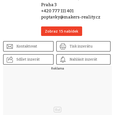
Praha 3
+420 777 111 401
poptavky@makers-reality.cz
Zobraz 15 nabídek
Kontaktovat
Tisk inzerátu
Sdílet inzerát
Nahlásit inzerát