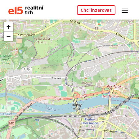
Chci inzerovat
+
−