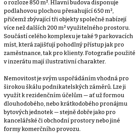
o rozloze 850 m². Hlavní budova disponuje
podlahovou plochou přesahující 650 m²,
přičemž zbývající tři objekty společně nabízejí
více než dalších 200 m² využitelného prostoru.
Součástí celého komplexu je také 9 parkovacích
míst, která zajišťují pohodlný přístup jak pro
zaměstnance, tak pro klienty. Fotografie použité
v inzerátu mají ilustrativní charakter.
Nemovitost je svým uspořádáním vhodná pro
širokou škálu podnikatelských záměrů. Lze ji
využít k rezidenčním účelům — ať už formou
dlouhodobého, nebo krátkodobého pronájmu
bytových jednotek — stejně dobře jako pro
kancelářské či obchodní prostory nebo jiné
formy komerčního provozu.