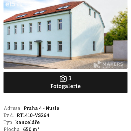
3
Fotogalerie
Adresa
Praha 4 - Nusle
Ev. č.
RT1410-VS264
Typ
kanceláře
Plocha
650 m²