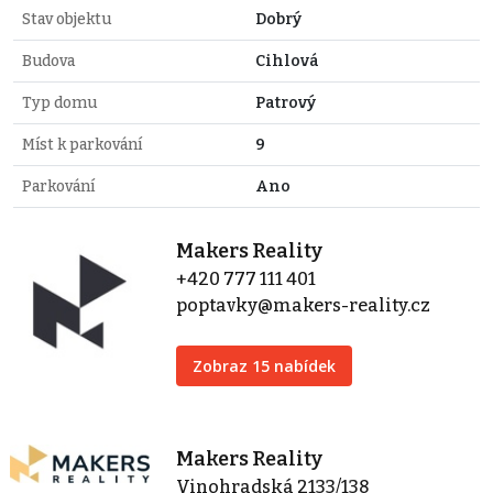
Stav objektu
Dobrý
Budova
Cihlová
Typ domu
Patrový
Míst k parkování
9
Parkování
Ano
Makers Reality
+420 777 111 401
poptavky@makers-reality.cz
Zobraz 15 nabídek
Makers Reality
Vinohradská 2133/138