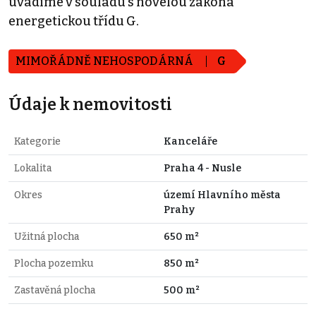
uvádíme v souladu s novelou zákona
energetickou třídu G.
MIMOŘÁDNĚ NEHOSPODÁRNÁ
G
Údaje k nemovitosti
Kategorie
Kanceláře
Lokalita
Praha 4 - Nusle
Okres
území Hlavního města
Prahy
Užitná plocha
650 m²
Plocha pozemku
850 m²
Zastavěná plocha
500 m²