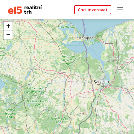
Chci inzerovat
+
−