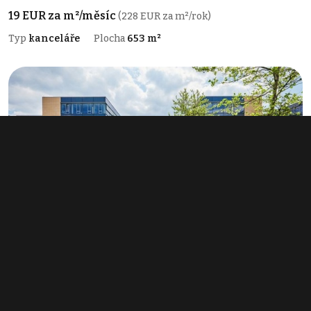
19 EUR za m²/měsíc
(228 EUR za m²/rok)
Typ
kanceláře
Plocha
653 m²
Pronájem kanceláře 516 m², Praha -
Jinonice
14,50 EUR za m²/měsíc
(174 EUR za m²/rok)