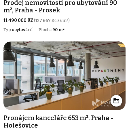
Prodej nemovitosti pro ubytování 90
m², Praha - Prosek
11 490 000 Kč
(127 667 Kč za m²)
Typ
ubytování
Plocha
90 m²
Pronájem kanceláře 653 m², Praha -
Holešovice