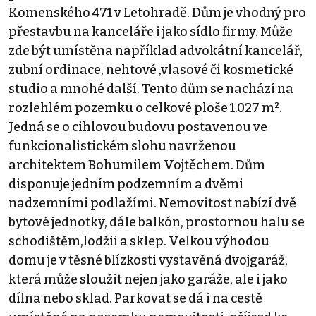
Komenského 471 v Letohradě. Dům je vhodný pro
přestavbu na kanceláře i jako sídlo firmy. Může
zde být umístěna například advokátní kancelář,
zubní ordinace, nehtové ,vlasové či kosmetické
studio a mnohé další. Tento dům se nachází na
rozlehlém pozemku o celkové ploše 1.027 m².
Jedná se o cihlovou budovu postavenou ve
funkcionalistickém slohu navrženou
architektem Bohumilem Vojtěchem. Dům
disponuje jedním podzemním a dvěmi
nadzemními podlažími. Nemovitost nabízí dvě
bytové jednotky, dále balkón, prostornou halu se
schodištěm,lodžii a sklep. Velkou výhodou
domu je v těsné blízkosti vystavěná dvojgaráž,
která může sloužit nejen jako garáže, ale i jako
dílna nebo sklad. Parkovat se dá i na cestě