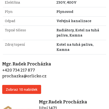
Elektřina
230V, 400V
Plyn
Plynovod
Odpad
Veřejná kanalizace
Topné těleso
Radiátory, Kotel na tuhá
paliva, Kamna
Zdroj topení
Kotel na tuhá paliva,
Kamna
Mgr. Radek Procházka
+420 734 217 877
prochazka@orlicko.cz
Zobraz 10 nabídek
Mgr.Radek Procházka
Jižní 1471