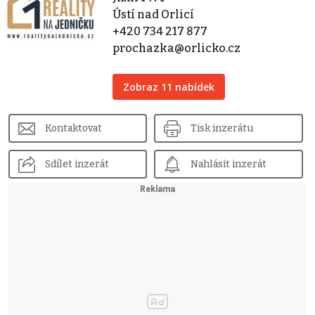
Ústí nad Orlicí
+420 734 217 877
prochazka@orlicko.cz
Zobraz 11 nabídek
Kontaktovat
Tisk inzerátu
Sdílet inzerát
Nahlásit inzerát