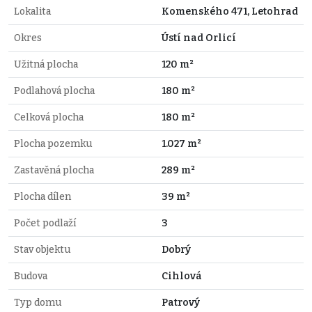
Lokalita
Komenského 471, Letohrad
Okres
Ústí nad Orlicí
Užitná plocha
120 m²
Podlahová plocha
180 m²
Celková plocha
180 m²
Plocha pozemku
1.027 m²
Zastavěná plocha
289 m²
Plocha dílen
39 m²
Počet podlaží
3
Stav objektu
Dobrý
Budova
Cihlová
Typ domu
Patrový