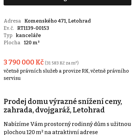
Adresa
Komenského 471, Letohrad
Ev. č.
RT1139-00153
Typ
kanceláře
Plocha
120 m²
3 790 000 Kč
(31 583 Kč za m²)
včetně právních služeb a provize RK, včetně právního
servisu
Prodej domu výrazné snížení ceny,
zahrada, dvojgaráž, Letohrad
Nabízíme Vám prostorný rodinný dům s užitnou
plochou 120 m² na atraktivní adrese