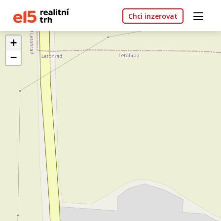
Chci inzerovat
+
−