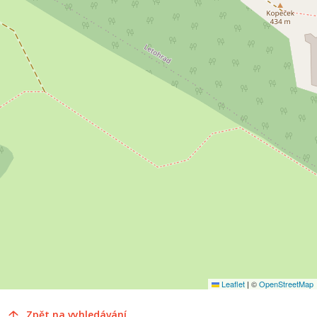
Leaflet
|
©
OpenStreetMap
Zpět na vyhledávání