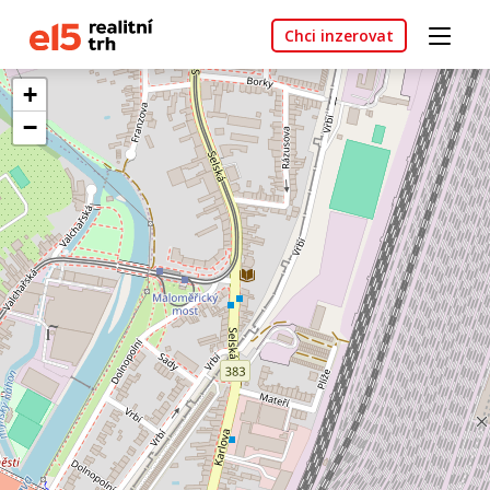
Chci inzerovat
+
−