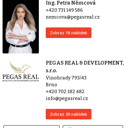
Ing. Petra Němcová
+420 731 149 586
nemcova@pegasreal.cz
Zobraz 18 nabídek
PEGAS REAL & DEVELOPMENT,
s.r.o.
Vinohrady 793/43
Brno
+420 702 182 482
info@pegasreal.cz
Zobraz 39 nabídek