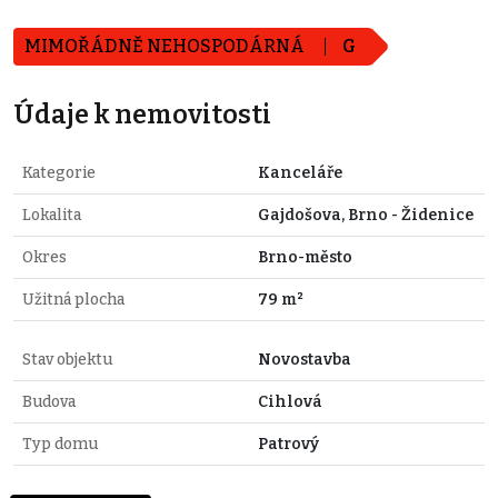
MIMOŘÁDNĚ NEHOSPODÁRNÁ
G
Údaje k nemovitosti
Kategorie
Kanceláře
Lokalita
Gajdošova, Brno - Židenice
Okres
Brno-město
Užitná plocha
79 m²
Stav objektu
Novostavba
Budova
Cihlová
Typ domu
Patrový