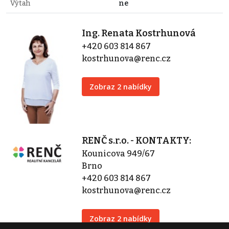
Výtah
ne
Ing. Renata Kostrhunová
+420 603 814 867
kostrhunova@renc.cz
Zobraz 2 nabídky
RENČ s.r.o. - KONTAKTY:
Kounicova 949/67
Brno
+420 603 814 867
kostrhunova@renc.cz
Zobraz 2 nabídky