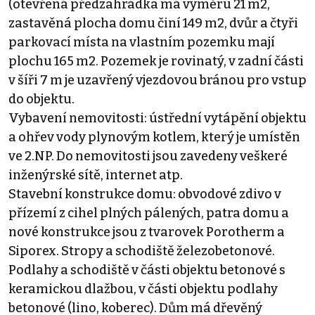
(otevřená předzahrádka má výměru 21 m2,
zastavěná plocha domu činí 149 m2, dvůr a čtyři
parkovací místa na vlastním pozemku mají
plochu 165 m2. Pozemek je rovinatý, v zadní části
v šíři 7 m je uzavřený vjezdovou bránou pro vstup
do objektu.
Vybavení nemovitosti: ústřední vytápění objektu
a ohřev vody plynovým kotlem, který je umístěn
ve 2.NP. Do nemovitosti jsou zavedeny veškeré
inženýrské sítě, internet atp.
Stavební konstrukce domu: obvodové zdivo v
přízemí z cihel plných pálených, patra domu a
nové konstrukce jsou z tvarovek Porotherm a
Siporex. Stropy a schodiště železobetonové.
Podlahy a schodiště v části objektu betonové s
keramickou dlažbou, v části objektu podlahy
betonové (lino, koberec). Dům má dřevěný