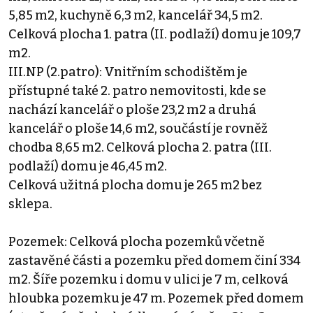
5,85 m2, kuchyně 6,3 m2, kancelář 34,5 m2.
Celková plocha 1. patra (II. podlaží) domu je 109,7
m2.
III.NP (2.patro): Vnitřním schodištěm je
přístupné také 2. patro nemovitosti, kde se
nachází kancelář o ploše 23,2 m2 a druhá
kancelář o ploše 14,6 m2, součástí je rovněž
chodba 8,65 m2. Celková plocha 2. patra (III.
podlaží) domu je 46,45 m2.
Celková užitná plocha domu je 265 m2 bez
sklepa.
Pozemek: Celková plocha pozemků včetně
zastavěné části a pozemku před domem činí 334
m2. Šíře pozemku i domu v ulici je 7 m, celková
hloubka pozemku je 47 m. Pozemek před domem