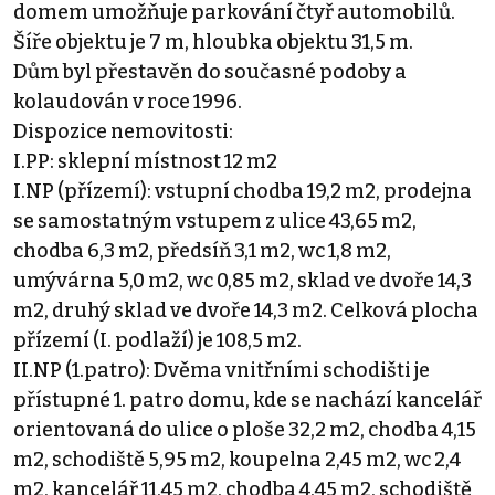
domem umožňuje parkování čtyř automobilů.
Šíře objektu je 7 m, hloubka objektu 31,5 m.
Dům byl přestavěn do současné podoby a
kolaudován v roce 1996.
Dispozice nemovitosti:
I.PP: sklepní místnost 12 m2
I.NP (přízemí): vstupní chodba 19,2 m2, prodejna
se samostatným vstupem z ulice 43,65 m2,
chodba 6,3 m2, předsíň 3,1 m2, wc 1,8 m2,
umývárna 5,0 m2, wc 0,85 m2, sklad ve dvoře 14,3
m2, druhý sklad ve dvoře 14,3 m2. Celková plocha
přízemí (I. podlaží) je 108,5 m2.
II.NP (1.patro): Dvěma vnitřními schodišti je
přístupné 1. patro domu, kde se nachází kancelář
orientovaná do ulice o ploše 32,2 m2, chodba 4,15
m2, schodiště 5,95 m2, koupelna 2,45 m2, wc 2,4
m2, kancelář 11,45 m2, chodba 4,45 m2, schodiště