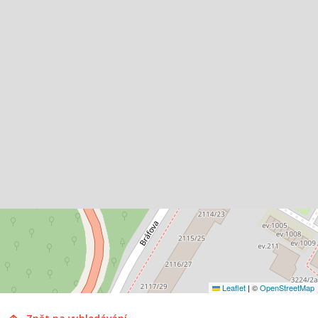
Leaflet
|
©
OpenStreetMap