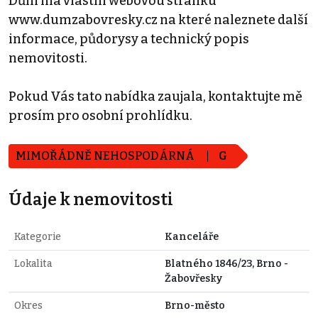
Dům má vlastní webovou stránku
www.dumzabovresky.cz na které naleznete další
informace, půdorysy a technický popis
nemovitosti.
Pokud Vás tato nabídka zaujala, kontaktujte mě
prosím pro osobní prohlídku.
MIMOŘÁDNĚ NEHOSPODÁRNÁ
G
Údaje k nemovitosti
Kategorie
Kanceláře
Lokalita
Blatného 1846/23, Brno -
Žabovřesky
Okres
Brno-město