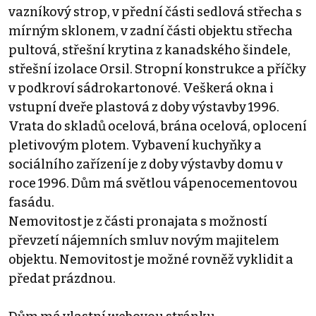
vazníkový strop, v přední části sedlová střecha s
mírným sklonem, v zadní části objektu střecha
pultová, střešní krytina z kanadského šindele,
střešní izolace Orsil. Stropní konstrukce a příčky
v podkroví sádrokartonové. Veškerá okna i
vstupní dveře plastová z doby výstavby 1996.
Vrata do skladů ocelová, brána ocelová, oplocení
pletivovým plotem. Vybavení kuchyňky a
sociálního zařízení je z doby výstavby domu v
roce 1996. Dům má světlou vápenocementovou
fasádu.
Nemovitost je z části pronajata s možností
převzetí nájemních smluv novým majitelem
objektu. Nemovitost je možné rovněž vyklidit a
předat prázdnou.