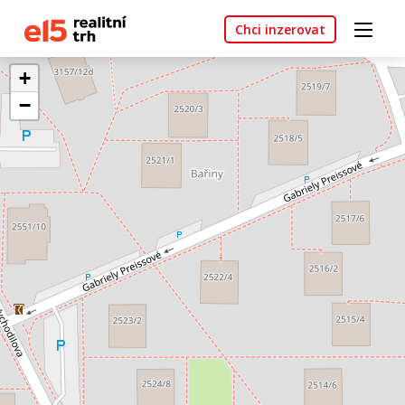
Chci inzerovat
+
−