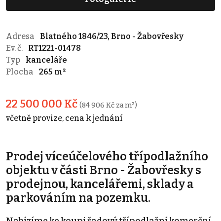
Adresa
Blatného 1846/23, Brno - Žabovřesky
Ev. č.
RT1221-01478
Typ
kanceláře
Plocha
265 m²
22 500 000 Kč
(84 906 Kč za m²)
včetně provize, cena k jednání
Prodej víceúčelového třípodlažního
objektu v části Brno - Žabovřesky s
prodejnou, kancelářemi, sklady a
parkováním na pozemku.
Nabízíme ke koupi řadový třípodlažní komerční