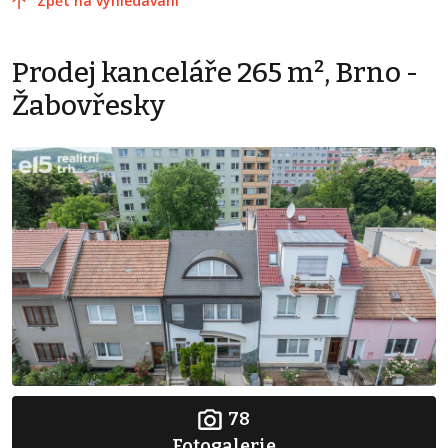
Zpět na vyhledávání
Prodej kanceláře 265 m², Brno -
Žabovřesky
78
Fotogalerie