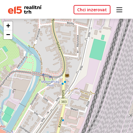
Chci inzerovat
+
−