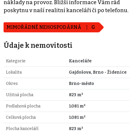
náklady na provoz. Bližší informace Vám rád
poskytnu v naší realitní kanceláři či po telefonu.
MIMOŘÁDNĚ NEHOSPODÁRNÁ
G
Údaje k nemovitosti
Kategorie
Kanceláře
Lokalita
Gajdošova, Brno - Židenice
Okres
Brno-město
Užitná plocha
823 m²
Podlahová plocha
1.081 m²
Celková plocha
1.081 m²
Plocha kanceláří
823 m²