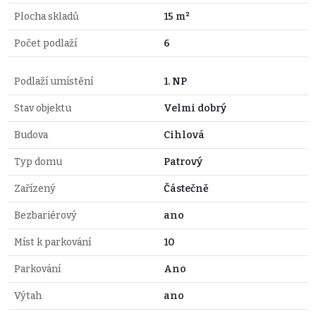
Plocha skladů
15 m²
Počet podlaží
6
Podlaží umístění
1. NP
Stav objektu
Velmi dobrý
Budova
Cihlová
Typ domu
Patrový
Zařízený
Částečně
Bezbariérový
ano
Míst k parkování
10
Parkování
Ano
Výtah
ano