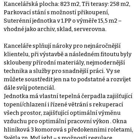
Kancelářská plocha: 823 m2, Tři terasy: 258 m2,
Parkovací stání s možností přikoupení,
Suterénní jednotka v 1.PP o výměře 15,5 m2 –
vhodné jako archiv, sklad, serverovna.
Kanceláře splňují nároky pro nejnáročnější
klientelu, při výstavbě a následném fitoutu byly
skloubeny přírodní materiály, nejmodernější
technika a služby pro snadnější práci. Vy se
můžete soustředit jen na to podstatné a rozvíjet
dále svůj potenciál.
Jednotka má vlastní tepelná čerpadla zajišťující
topení/chlazení i řízené větrání s rekuperací
všech prostor, zajišťující optimální výměnu
vzduchu pro optimální pracovní výkon . Okna
hliníková 3 komorová s předokenními roletami,
Světla zn. MyLight – s možností regulace