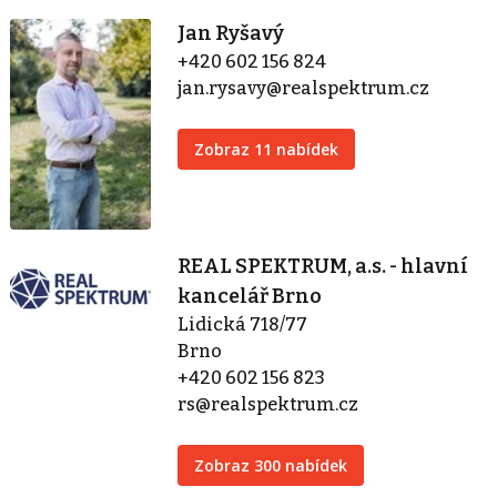
Jan Ryšavý
+420 602 156 824
jan.rysavy@realspektrum.cz
Zobraz 11 nabídek
REAL SPEKTRUM, a.s. - hlavní
kancelář Brno
Lidická 718/77
Brno
+420 602 156 823
rs@realspektrum.cz
Zobraz 300 nabídek