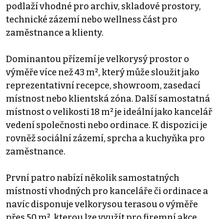
podlaží vhodné pro archiv, skladové prostory,
technické zázemí nebo wellness část pro
zaměstnance a klienty.
Dominantou přízemí je velkorysý prostor o
výměře více než 43 m², který může sloužit jako
reprezentativní recepce, showroom, zasedací
místnost nebo klientská zóna. Další samostatná
místnost o velikosti 18 m² je ideální jako kancelář
vedení společnosti nebo ordinace. K dispozici je
rovněž sociální zázemí, sprcha a kuchyňka pro
zaměstnance.
První patro nabízí několik samostatných
místností vhodných pro kanceláře či ordinace a
navíc disponuje velkorysou terasou o výměře
přes 50 m², kterou lze využít pro firemní akce,