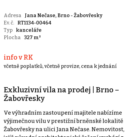
Adresa
Jana Nečase, Brno - Žabovřesky
Ev. č.
RT1134-00464
Typ
kanceláře
Plocha
327 m²
info v RK
včetně poplatků, včetně provize, cena k jednání
Exkluzivní vila na prodej | Brno –
Žabovřesky
Ve výhradním zastoupení majitele nabízíme
výjimečnou vilu v prestižní brněnské lokalitě
Žabovřesky na ulici Jana Nečase. Nemovitost,