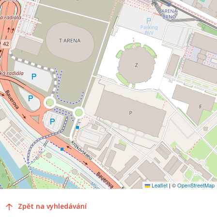
Leaflet
|
©
OpenStreetMap
Zpět na vyhledávání