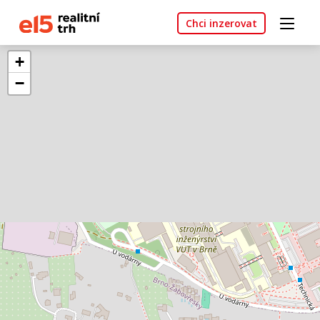
Chci inzerovat
+
−