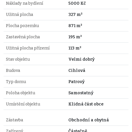
Náklady na bydlení
5000 Kč
Užitná plocha
327 m²
Plocha pozemku
871 m²
Zastavěná plocha
195 m²
Užitná plocha přízemí
113 m²
Stav objektu
Velmi dobrý
Budova
Cihlová
Typ domu
Patrový
Poloha objektu
Samostatný
Umístění objektu
Klidná část obce
Zástavba
Obchodní a obytná
Zařízený
Částečně