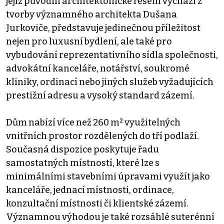
jejíž původní architektonické řešení vychází z
tvorby významného architekta Dušana
Jurkoviče, představuje jedinečnou příležitost
nejen pro luxusní bydlení, ale také pro
vybudování reprezentativního sídla společnosti,
advokátní kanceláře, notářství, soukromé
kliniky, ordinací nebo jiných služeb vyžadujících
prestižní adresu a vysoký standard zázemí.
Dům nabízí více než 260 m² využitelných
vnitřních prostor rozdělených do tří podlaží.
Současná dispozice poskytuje řadu
samostatných místností, které lze s
minimálními stavebními úpravami využít jako
kanceláře, jednací místnosti, ordinace,
konzultační místnosti či klientské zázemí.
Významnou výhodou je také rozsáhlé suterénní