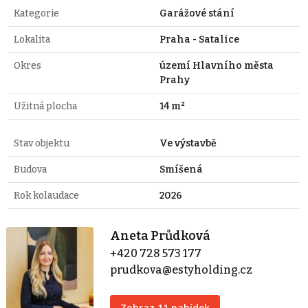
Kategorie
Garážové stání
Lokalita
Praha - Satalice
Okres
území Hlavního města
Prahy
Užitná plocha
14 m²
Stav objektu
Ve výstavbě
Budova
Smíšená
Rok kolaudace
2026
Aneta Průdková
+420 728 573 177
prudkova@estyholding.cz
Zobraz 11 nabídek