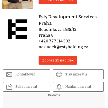
Esty Development Services
Praha
Boudníkova 2538/13
Praha 8
+420 777 114 302
nesladek@estyholding.cz
Zobraz 25 nabídek
Kontaktovat
Tisk inzerátu
Sdílet inzerát
Nahlásit inzerát