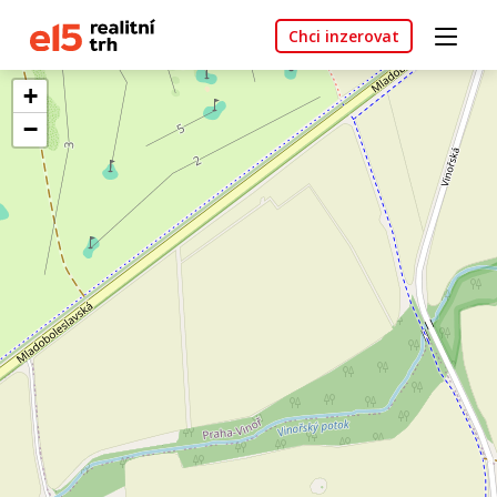
Chci inzerovat
+
−