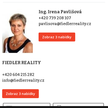
Ing. Irena Pavlišová
+420 739 208 107
pavlisova@fiedlerreality.cz
Zobraz 3 nabídky
FIEDLER REALITY
+420 604 215 282
info@fiedlerreality.cz
Zobraz 3 nabídky
Kontaktovat
Tisk inzerátu