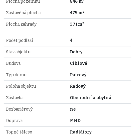
Plocha pozemku
846 m²
Zastavěná plocha
475 m²
Plocha zahrady
371 m²
Počet podlaží
4
Stav objektu
Dobrý
Budova
Cihlová
Typ domu
Patrový
Poloha objektu
Řadový
Zástavba
Obchodní a obytná
Bezbariérový
ne
Doprava
MHD
Topné těleso
Radiátory