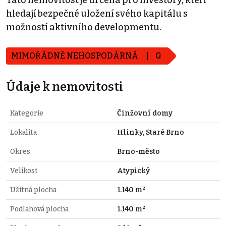
hledají bezpečné uložení svého kapitálu s
možností aktivního developmentu.
MIMOŘÁDNĚ NEHOSPODÁRNÁ
G
Údaje k nemovitosti
Kategorie
Činžovní domy
Lokalita
Hlinky, Staré Brno
Okres
Brno-město
Velikost
Atypický
Užitná plocha
1.140 m²
Podlahová plocha
1.140 m²