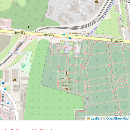
Leaflet
|
©
OpenStreetMap