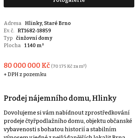
Adresa
Hlinky, Staré Brno
Ev. č.
RT1682-18859
Typ
činžovní domy
Plocha
1 140 m²
80 000 000 Kč
(70 175 Kč za m²)
+ DPH z pozemku
Prodej nájemního domu, Hlinky
Dovolujeme si vám nabídnout zprostředkování
prodeje čtyřpodlažního domu, objektu občanské
vybavenosti s bohatou historií a stabilním
výnosem v jedné z nejžádanějších lokalit Brna.