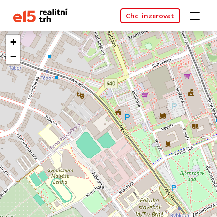
Chci inzerovat
+
−