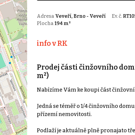
Adresa
Veveří, Brno - Veveří
Ev. č.
RT10
Plocha
194 m²
info v RK
Prodej části činžovního domu 
m²)
Nabízíme Vám ke koupi část činžovní
Jedná se téměř o 1/4 činžovního domu,
přízemí nemovitosti.
Podlaží je aktuálně plně pronajato t