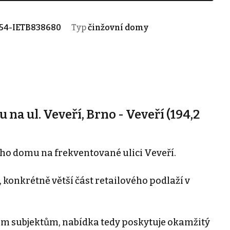
54-IETB838680
Typ
činžovní domy
na ul. Veveří, Brno - Veveří (194,2
ho domu na frekventované ulici Veveří.
 konkrétně větší část retailového podlaží v
řem subjektům, nabídka tedy poskytuje okamžitý