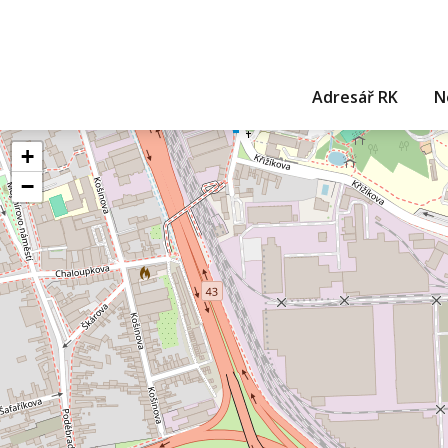
Adresář RK
N
+
−