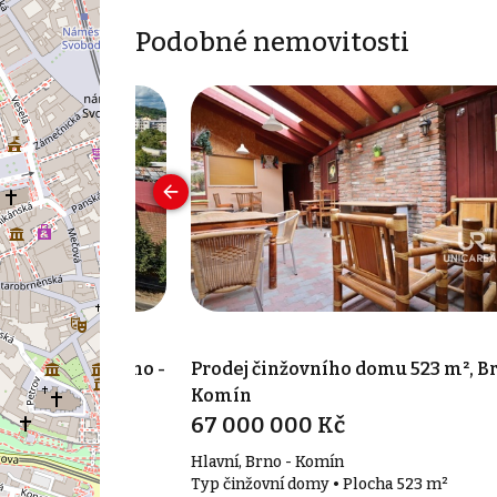
Podobné nemovitosti
omu 345 m², Brno -
Prodej činžovního domu 523 m², Br
Komín
67 000 000 Kč
ice
Hlavní, Brno - Komín
ocha 345 m²
Typ činžovní domy • Plocha 523 m²