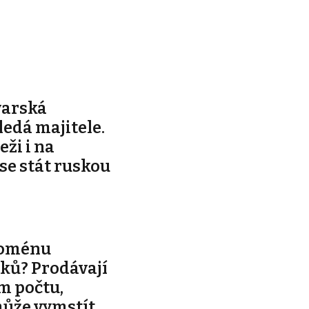
varská
edá majitele.
ži i na
 se stát ruskou
noménu
ků? Prodávají
m počtu,
může vymstít