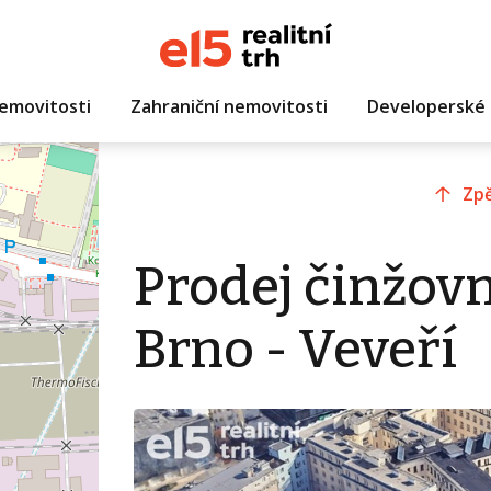
emovitosti
Zahraniční nemovitosti
Developerské 
Zpě
Prodej činžov
Brno - Veveří