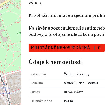
výnos.
Pro bližší informace a sjednání prohl
Na závěr upozorňujeme, že zatím neb
budovy, a proto jsme dle zákona povinn
MIMOŘÁDNĚ NEHOSPODÁRNÁ
G
Údaje k nemovitosti
Kategorie
Činžovní domy
Lokalita
Veveří, Brno - Veveří
Okres
Brno-město
Užitná plocha
194 m²