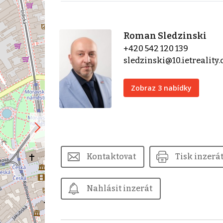
Roman Sledzinski
+420 542 120 139
sledzinski@10.ietreality.
Zobraz 3 nabídky
Kontaktovat
Tisk inzerá
Nahlásit inzerát