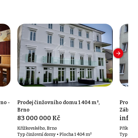
no -
Prodej činžovního domu 1 404 m²,
Prodej 
Brno
Zábrdo
83 000 000 Kč
info v
Křížkovského, Brno
Příkop 14
Typ činžovní domy • Plocha 1 404 m²
Typ činž