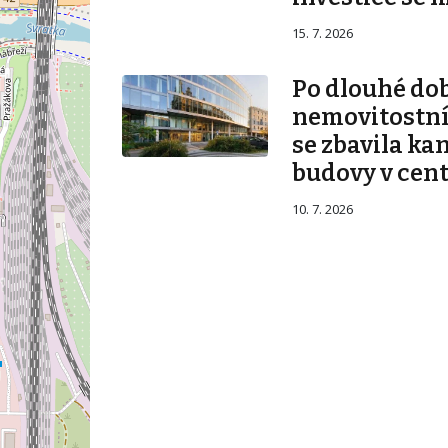
15. 7. 2026
Po dlouhé do
nemovitostní 
se zbavila ka
budovy v cen
10. 7. 2026