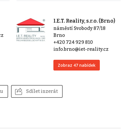
I.E.T. Reality, s.r.o. (Brno)
náměstí Svobody 87/18
cz
Brno
+420 724 929 810
info.brno@iet-reality.cz
Zobraz 47 nabídek
tu
Sdílet inzerát