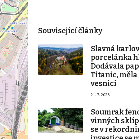
Související články
Slavná karlo
porcelánka hl
Dodávala pape
Titanic, měla
vesnicí
21. 7. 2026
Soumrak fe
vinných sklíp
se v rekordní
investice se 