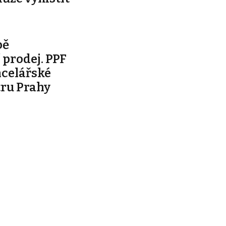
bě
prodej. PPF
ncelářské
tru Prahy