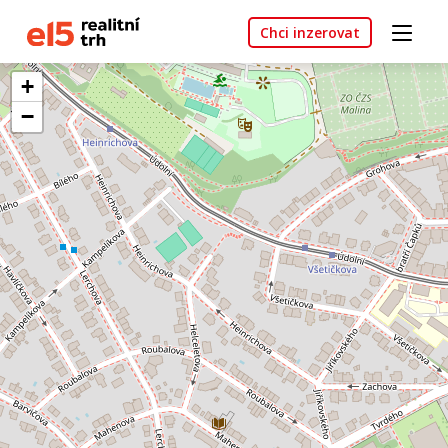
Chci inzerovat
+
−