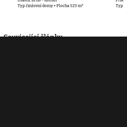
Hlavní, Brno - Komín
Příkop
Typ činžovní domy • Plocha 523 m²
Typ č
Související články