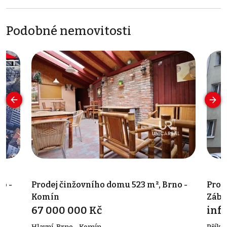
Podobné nemovitosti
o -
Prodej činžovního domu 523 m², Brno -
Prod
Komín
Zábr
67 000 000 Kč
info