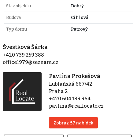
Stav objektu
Dobrý
Budova
Cihlová
Typ domu
Patrový
Švestková Šárka
+420 739 259 388
office1979@seznam.cz
Pavlína Prokešová
Lublaňská 667/42
Praha 2
+420 604 189 964
pavlina@reallocate.cz
Zobraz 57 nabídek