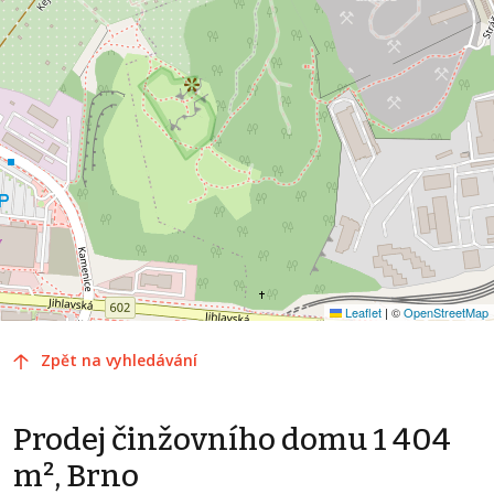
Leaflet
|
©
OpenStreetMap
Zpět na vyhledávání
Prodej činžovního domu 1 404
m², Brno