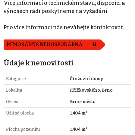
Více informací o technickém stavu, dispozici a
výnosech rádi poskytneme na vyžádání.
Pro více informací nás neváhejte kontaktovat.
MIMOŘÁDNĚ NEHOSPODÁRNÁ
G
Údaje k nemovitosti
Kategorie
Činžovní domy
Lokalita
Křížkovského, Brno
Okres
Brno-město
Užitná plocha
1.404 m²
Plocha pozemku
1.404 m²