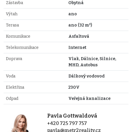
Zástavba
Obytná
Výtah
ano
Terasa
ano (32 m²)
Komunikace
Asfaltová
Telekomunikace
Internet
Doprava
Vlak, Dálnice, Silnice,
MHD, Autobus
Voda
Dálkový vodovod
Elektřina
230V
Odpad
Veřejná kanalizace
Pavla Gottwaldová
+420 725 797 757
pavla@metr2reality.cz