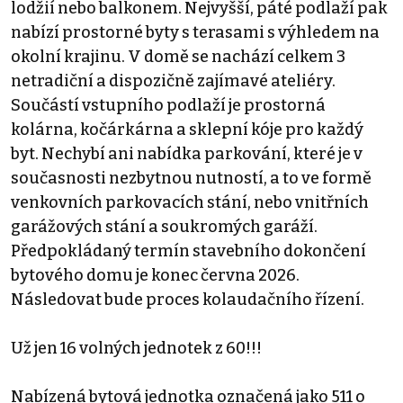
lodžií nebo balkonem. Nejvyšší, páté podlaží pak
nabízí prostorné byty s terasami s výhledem na
okolní krajinu. V domě se nachází celkem 3
netradiční a dispozičně zajímavé ateliéry.
Součástí vstupního podlaží je prostorná
kolárna, kočárkárna a sklepní kóje pro každý
byt. Nechybí ani nabídka parkování, které je v
současnosti nezbytnou nutností, a to ve formě
venkovních parkovacích stání, nebo vnitřních
garážových stání a soukromých garáží.
Předpokládaný termín stavebního dokončení
bytového domu je konec června 2026.
Následovat bude proces kolaudačního řízení.
Už jen 16 volných jednotek z 60!!!
Nabízená bytová jednotka označená jako 511 o