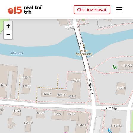
Chci inzerovat
+
−