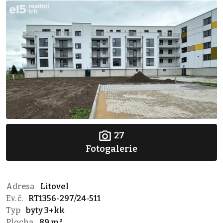
27
Fotogalerie
Adresa
Litovel
Ev. č.
RT1356-297/24-511
Typ
byty 3+kk
Plocha
89 m²