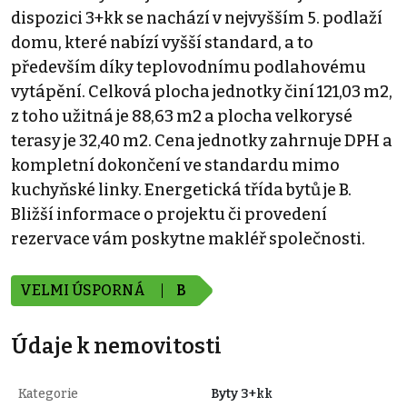
dispozici 3+kk se nachází v nejvyšším 5. podlaží
domu, které nabízí vyšší standard, a to
především díky teplovodnímu podlahovému
vytápění. Celková plocha jednotky činí 121,03 m2,
z toho užitná je 88,63 m2 a plocha velkorysé
terasy je 32,40 m2. Cena jednotky zahrnuje DPH a
kompletní dokončení ve standardu mimo
kuchyňské linky. Energetická třída bytů je B.
Bližší informace o projektu či provedení
rezervace vám poskytne makléř společnosti.
VELMI ÚSPORNÁ
B
Údaje k nemovitosti
Kategorie
Byty 3+kk