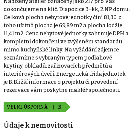
Nabízený ateliér označený jako 217 pro Vás
dokončujeme na klíč. Dispozice 3+kk, 2.NP domu.
Celková plocha nebytové jednotky činí 81,30, z
toho užitná plocha je 69,89 m2 a plocha lodžie
11,41 m2. Cena nebytové jednotky zahrnuje DPH a
kompletní dokončení ve zvýšeném standardu
mimo kuchyňské linky. Na vyžádání zájemce
seznámíme s vybraným typem podlahové
krytiny, obkladů, zařizovacích předmětů a
interiérových dveří. Energetická třída jednotek
je B. Bližší informace o projektu či provedení
rezervace vám poskytne makléř společnosti.
VELMI ÚSPORNÁ
B
Údaje k nemovitosti