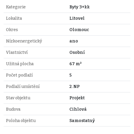
Kategorie
Byty 3+kk
Lokalita
Litovel
Okres
Olomouc
Nízkoenergetický
ano
Vlastnictví
Osobní
Užitná plocha
67 m²
Počet podlaží
5
Podlaží umístění
2. NP
Stav objektu
Projekt
Budova
Cihlová
Poloha objektu
Samostatný