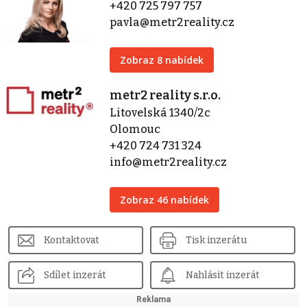
+420 725 797 757
pavla@metr2reality.cz
Zobraz 8 nabídek
metr2 reality s.r.o.
Litovelská 1340/2c
Olomouc
+420 724 731 324
info@metr2reality.cz
Zobraz 46 nabídek
Kontaktovat
Tisk inzerátu
Sdílet inzerát
Nahlásit inzerát