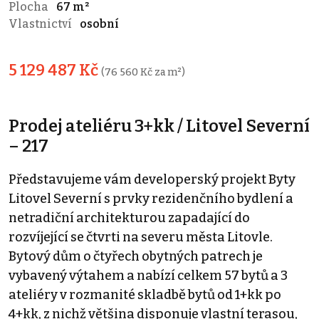
Plocha
67 m²
Vlastnictví
osobní
5 129 487 Kč
(76 560 Kč za m²)
Prodej ateliéru 3+kk / Litovel Severní
– 217
Představujeme vám developerský projekt Byty
Litovel Severní s prvky rezidenčního bydlení a
netradiční architekturou zapadající do
rozvíjející se čtvrti na severu města Litovle.
Bytový dům o čtyřech obytných patrech je
vybavený výtahem a nabízí celkem 57 bytů a 3
ateliéry v rozmanité skladbě bytů od 1+kk po
4+kk, z nichž většina disponuje vlastní terasou,