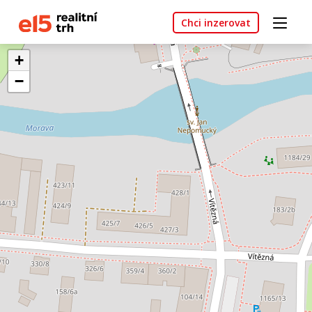
Chci inzerovat
+
−