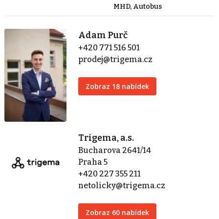
MHD, Autobus
Adam Purč
+420 771 516 501
prodej@trigema.cz
Zobraz 18 nabídek
Trigema, a.s.
Bucharova 2641/14
Praha 5
+420 227 355 211
netolicky@trigema.cz
Zobraz 60 nabídek