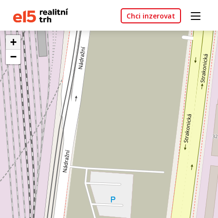
Chci inzerovat
+
−