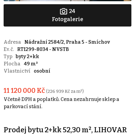
24
Fotogalerie
Adresa
Nádražní 2584/2, Praha 5 - Smíchov
Ev. č.
RT1299-8034 - NVSTB
Typ
byty 2+kk
Plocha
49 m²
Vlastnictví
osobní
11 120 000 Kč
(226 939 Kč za m²)
Včetně DPH a poplatků. Cena nezahrnuje sklep a
parkovací stání.
Prodej bytu 2+kk 52,30 m², LIHOVAR