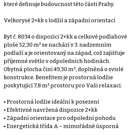
které definuje budoucnost této části Prahy.
Velkorysé 2+kk s lodžií a západní orientací
Byt č. 8034 o dispozici 2+kk a celkové podlahové
ploše 52,30 m² se nachází v 3. nadzemním
podlaží a je orientovaný na západ, což zajišťuje
příjemné světlo v odpoledních hodinách.
Obytná plocha činí 49,30 m², doplněná o svislé
konstrukce. Benefitem je prostorná lodžie
poskytující 7,8 m² prostoru pro Vaši relaxaci.
• Prostorná lodžie ideální k posezení
• Efektivně navržená dispozice 2+kk
• Západní orientace pro odpolední pohodu
• Energetická třída A – mimořádně úsporná