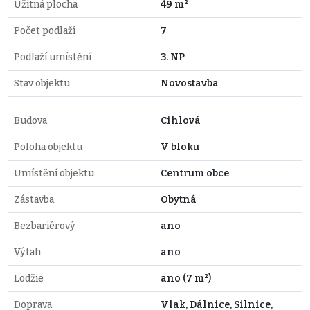
Užitná plocha
49 m²
Počet podlaží
7
Podlaží umístění
3. NP
Stav objektu
Novostavba
Budova
Cihlová
Poloha objektu
V bloku
Umístění objektu
Centrum obce
Zástavba
Obytná
Bezbariérový
ano
Výtah
ano
Lodžie
ano (7 m²)
Doprava
Vlak, Dálnice, Silnice,