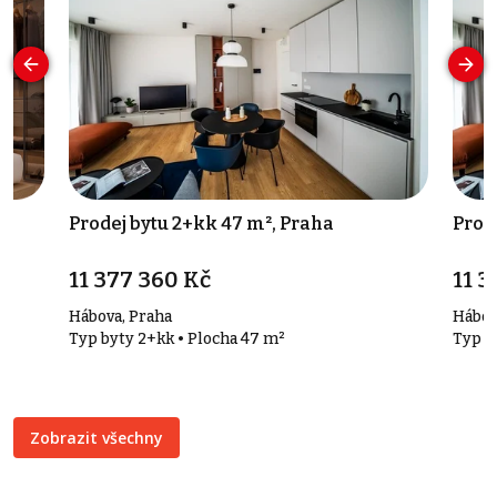
Prodej bytu 2+kk 47 m², Praha
Prod
11 377 360 Kč
11 3
Hábova, Praha
Hábov
Typ byty 2+kk • Plocha 47 m²
Typ b
Zobrazit všechny