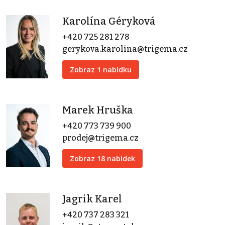
Karolína Géryková
+420 725 281 278
gerykova.karolina@trigema.cz
Zobraz 1 nabídku
Marek Hruška
+420 773 739 900
prodej@trigema.cz
Zobraz 18 nabídek
Jagrik Karel
+420 737 283 321