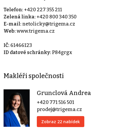
Telefon:
+420 227 355 211
Zelená linka:
+420 800 340 350
E-mail:
netolicky@trigema.cz
Web:
www.trigema.cz
IČ:
61466123
ID datové schránky:
P84grgx
Makléři společnosti
Grunclová Andrea
+420 771 516 501
prodej@trigema.cz
Zobraz 22 nabídek