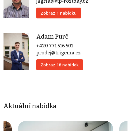
jagrik@vtp-roztoky.cz
Zobraz 1 nabídku
Adam Purč
+420 771 516 501
prodej@trigema.cz
Zobraz 18 nabídek
Aktuální nabídka