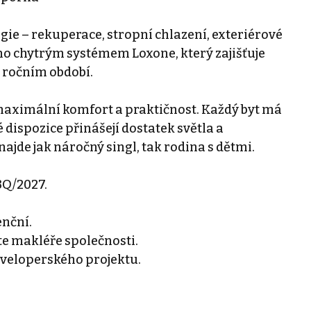
gie – rekuperace, stropní chlazení, exteriérové
ízeno chytrým systémem Loxone, který zajišťuje
 ročním období.
aximální komfort a praktičnost. Každý byt má
 dispozice přinášejí dostatek světla a
ajde jak náročný singl, tak rodina s dětmi.
3Q/2027.
enční.
e makléře společnosti.
eveloperského projektu.