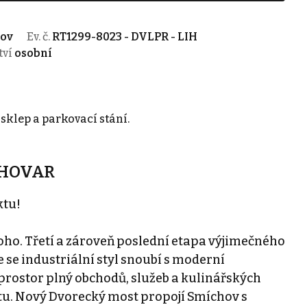
hov
Ev. č.
RT1299-8023 - DVLPR - LIH
tví
osobní
sklep a parkovací stání.
LIHOVAR
ktu!
toho. Třetí a zároveň poslední etapa výjimečného
e se industriální styl snoubí s moderní
 prostor plný obchodů, služeb a kulinářských
tu. Nový Dvorecký most propojí Smíchov s