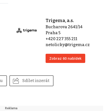
Trigema, a.s.
Bucharova 2641/14
Praha 5
+420 227 355 211
netolicky@trigema.cz
Zobraz 60 nabídek
tu
Sdílet inzerát