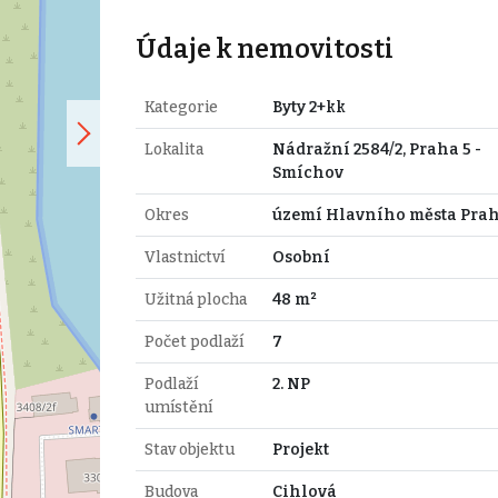
Údaje k nemovitosti
Kategorie
Byty 2+kk
Lokalita
Nádražní 2584/2, Praha 5 -
Smíchov
Okres
území Hlavního města Pra
Vlastnictví
Osobní
Užitná plocha
48 m²
Počet podlaží
7
Podlaží
2. NP
umístění
Stav objektu
Projekt
Budova
Cihlová