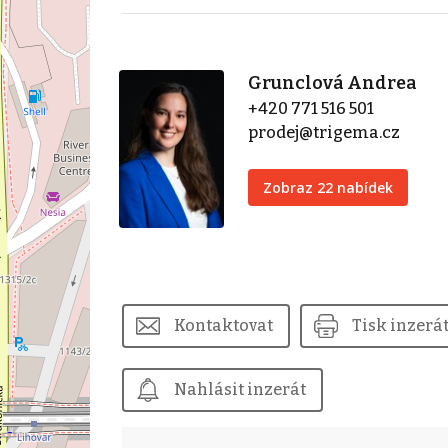
Grunclová Andrea
+420 771 516 501
prodej@trigema.cz
Zobraz 22 nabídek
Kontaktovat
Tisk inzerá
Nahlásit inzerát