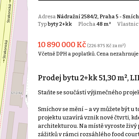
Adresa
Nádražní 2584/2, Praha 5 - Smíc
Typ
byty 2+kk
Plocha
48 m²
Vlastnic
10 890 000 Kč
(226 875 Kč za m²)
Včetně DPH a poplatků. Cena nezahrnuje 
Prodej bytu 2+kk 51,30 m², 
Staňte se součástí výjimečného proje
Smíchov se mění – a vy můžete být u 
projektu uzavírá vznik nové čtvrti, kd
architekturou. Na místě vyroste živý
zážitků v rámci rozsáhlého food cour