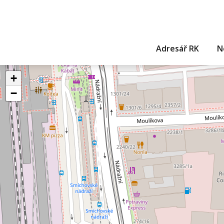
Adresář RK
N
+
−