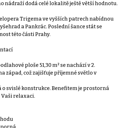
nádraží dodá celé lokalitě ještě větší hodnotu.
lopera Trigema ve vyšších patrech nabídnou
šehrad a Pankrác. Poslední šance stát se
ost této části Prahy.
entací
podlahové ploše 51,30 m² se nachází v 2.
 západ, což zajišťuje příjemné světlo v
 o svislé konstrukce. Benefitem je prostorná
 Vaši relaxaci.
ohodu
sporná