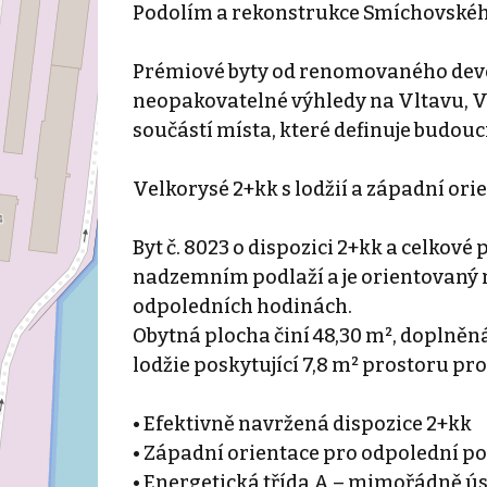
Podolím a rekonstrukce Smíchovského 
Prémiové byty od renomovaného deve
neopakovatelné výhledy na Vltavu, Vy
součástí místa, které definuje budoucn
Velkorysé 2+kk s lodžií a západní ori
Byt č. 8023 o dispozici 2+kk a celkové 
nadzemním podlaží a je orientovaný na
odpoledních hodinách.
Obytná plocha činí 48,30 m², doplněná
lodžie poskytující 7,8 m² prostoru pro
• Efektivně navržená dispozice 2+kk
• Západní orientace pro odpolední p
• Energetická třída A – mimořádně ú