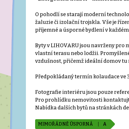
O pohodlí se starají moderní technolo
žaluzie či izolační trojskla. Vše je ř
příjemné a úsporné bydlení v každém
Byty v LIHOVARU jsou navrženy pro m
vlastní terasu nebo lodžii. Promyšlené
vzdušnost, přičemž ideální domov tu n
Předpokládaný termín kolaudace ve 
Fotografie interiéru jsou pouze refer
Pro prohlídku nemovitosti kontaktujt
Nabídka dalších bytů na stránkách d
MIMOŘÁDNĚ ÚSPORNÁ
A