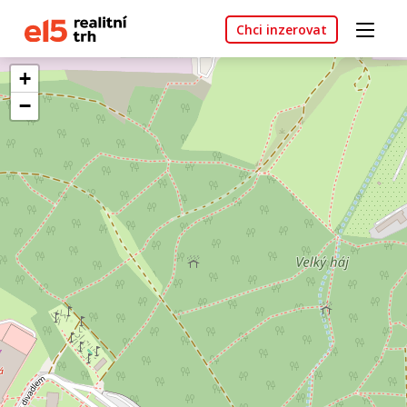
Chci inzerovat
+
−