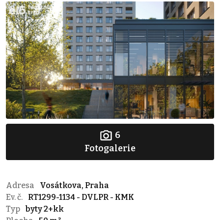
6
Fotogalerie
Adresa
Vosátkova, Praha
Ev. č.
RT1299-1134 - DVLPR - KMK
Typ
byty 2+kk