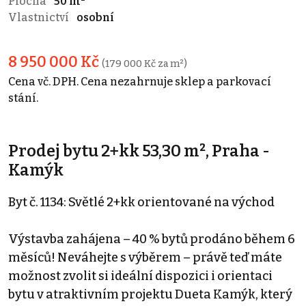
Plocha
50 m²
Vlastnictví
osobní
8 950 000 Kč
(179 000 Kč za m²)
Cena vč. DPH. Cena nezahrnuje sklep a parkovací
stání.
Prodej bytu 2+kk 53,30 m², Praha -
Kamýk
Byt č. 1134: Světlé 2+kk orientované na východ
Výstavba zahájena – 40 % bytů prodáno během 6
měsíců! Neváhejte s výběrem – právě teď máte
možnost zvolit si ideální dispozici i orientaci
bytu v atraktivním projektu Dueta Kamýk, který