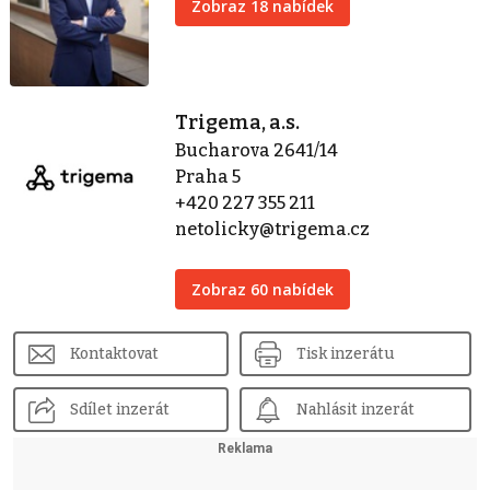
Zobraz 18 nabídek
Trigema, a.s.
Bucharova 2641/14
Praha 5
+420 227 355 211
netolicky@trigema.cz
Zobraz 60 nabídek
Kontaktovat
Tisk inzerátu
Sdílet inzerát
Nahlásit inzerát