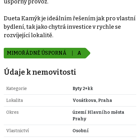
úsporný provoz.
Dueta Kamýk je ideálním řešením jak pro vlastní
bydlení, tak jako chytrá investice v rychle se
rozvíjející lokalitě.
MIMOŘÁDNĚ ÚSPORNÁ
A
Údaje k nemovitosti
Kategorie
Byty 2+kk
Lokalita
Vosátkova, Praha
Okres
území Hlavního města
Prahy
Vlastnictví
Osobní