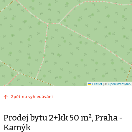
Leaflet
|
©
OpenStreetMap
Zpět na vyhledávání
Prodej bytu 2+kk 50 m², Praha -
Kamýk