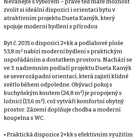
Neváhejte s výběrem – právě teď máte možnost
zvolit si ideální dispozici i orientaci bytu v
atraktivním projektu Dueta Kamýk, který
spojuje moderní bydlení s přírodou
Byt č. 2031 o dispozici 2+kk a podlahové ploše
53,8 m² nabízí moderní bydlení s praktickým
uspořádáním a dostatkem prostoru. Nachází se
ve 3. nadzemním podlaží projektu Dueta Kamýk
se severozápadní orientací, která zajistí klidné
světlo během odpoledne. Obývací pokoj s
kuchyňským koutem (24,8 m²) je propojený s
ložnicí (13,6 m²), což vytváří komfortní obytný
prostor. Zázemí doplňuje chodba a moderní
koupelna s WC.
• Praktická dispozice 2+kk s efektivním využitím