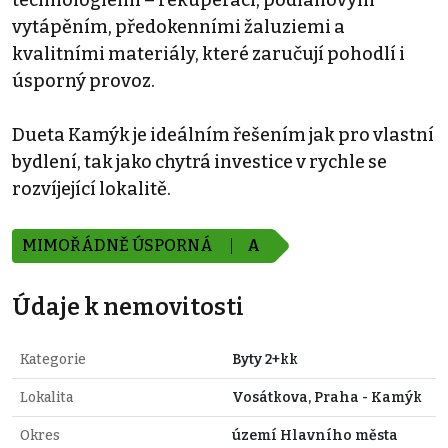
technologiemi – rekuperací, podlahovým
vytápěním, předokenními žaluziemi a
kvalitními materiály, které zaručují pohodlí i
úsporný provoz.
Dueta Kamýk je ideálním řešením jak pro vlastní
bydlení, tak jako chytrá investice v rychle se
rozvíjející lokalitě.
MIMOŘÁDNĚ ÚSPORNÁ
A
Údaje k nemovitosti
Kategorie
Byty 2+kk
Lokalita
Vosátkova, Praha - Kamýk
Okres
území Hlavního města