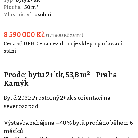
Plocha
50 m²
Vlastnictví
osobní
8 590 000 Kč
(171 800 Kč za m²)
Cena vč. DPH. Cena nezahrnuje sklep a parkovací
stání.
Prodej bytu 2+kk, 53,8 m² - Praha -
Kamýk
Byt č. 2031: Prostorný 2+kk s orientací na
severozápad
Výstavba zahájena – 40 % bytů prodáno během 6
měsíců!