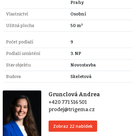
Prahy
Vlastnictví
Osobní
Užitná plocha
50 m²
Počet podlaží
9
Podlaží umístění
3. NP
Stav objektu
Novostavba
Budova
Skeletová
Grunclová Andrea
+420 771 516 501
prodej@trigema.cz
Zobraz 22 nabídek