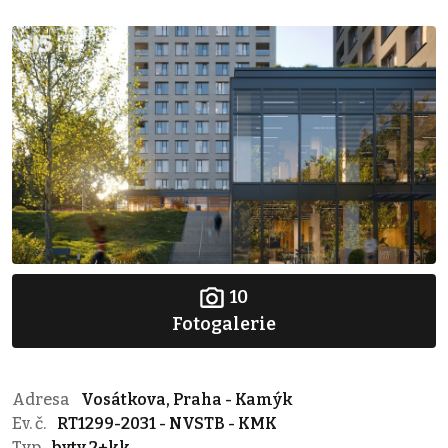
10
Fotogalerie
Adresa
Vosátkova, Praha - Kamýk
Ev. č.
RT1299-2031 - NVSTB - KMK
Typ
byty 2+kk