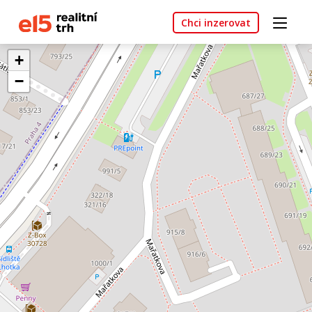
Chci inzerovat
+
−