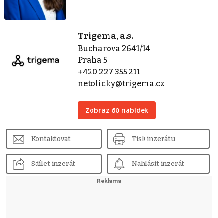
Trigema, a.s.
Bucharova 2641/14
Praha 5
+420 227 355 211
netolicky@trigema.cz
Zobraz 60 nabídek
Kontaktovat
Tisk inzerátu
Sdílet inzerát
Nahlásit inzerát