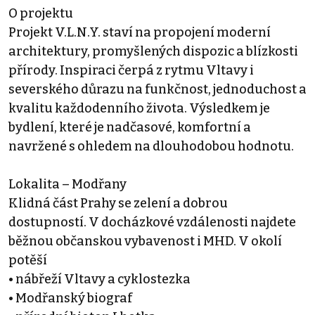
O projektu
Projekt V.L.N.Y. staví na propojení moderní
architektury, promyšlených dispozic a blízkosti
přírody. Inspiraci čerpá z rytmu Vltavy i
severského důrazu na funkčnost, jednoduchost a
kvalitu každodenního života. Výsledkem je
bydlení, které je nadčasové, komfortní a
navržené s ohledem na dlouhodobou hodnotu.
Lokalita – Modřany
Klidná část Prahy se zelení a dobrou
dostupností. V docházkové vzdálenosti najdete
běžnou občanskou vybavenost i MHD. V okolí
potěší
• nábřeží Vltavy a cyklostezka
• Modřanský biograf