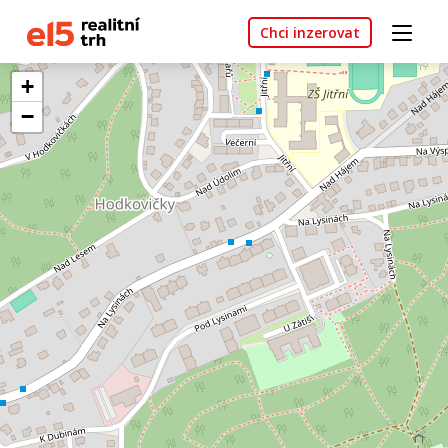
Chci inzerovat
+
−