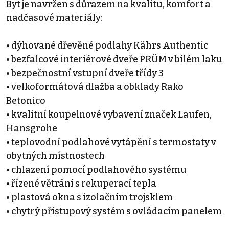
Byt je navržen s důrazem na kvalitu, komfort a
nadčasové materiály:
• dýhované dřevěné podlahy Kährs Authentic
• bezfalcové interiérové dveře PRÜM v bílém laku
• bezpečnostní vstupní dveře třídy 3
• velkoformátová dlažba a obklady Rako
Betonico
• kvalitní koupelnové vybavení značek Laufen,
Hansgrohe
• teplovodní podlahové vytápění s termostaty v
obytných místnostech
• chlazení pomocí podlahového systému
• řízené větrání s rekuperací tepla
• plastová okna s izolačním trojsklem
• chytrý přístupový systém s ovládacím panelem