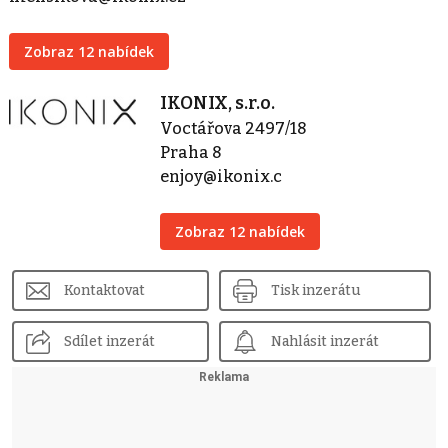
Zobraz 12 nabídek
IKONIX, s.r.o.
Voctářova 2497/18
Praha 8
enjoy@ikonix.c
Zobraz 12 nabídek
Kontaktovat
Tisk inzerátu
Sdílet inzerát
Nahlásit inzerát