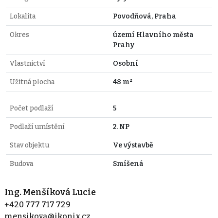
Lokalita
Povodňová, Praha
Okres
území Hlavního města
Prahy
Vlastnictví
Osobní
Užitná plocha
48 m²
Počet podlaží
5
Podlaží umístění
2. NP
Stav objektu
Ve výstavbě
Budova
Smíšená
Ing. Menšíková Lucie
+420 777 717 729
mensikova@ikonix.cz