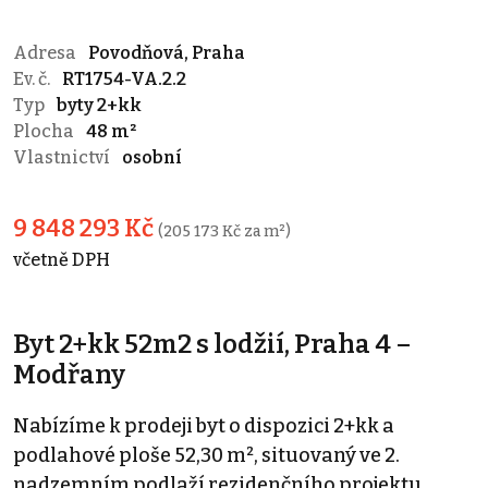
Adresa
Povodňová, Praha
Ev. č.
RT1754-VA.2.2
Typ
byty 2+kk
Plocha
48 m²
Vlastnictví
osobní
9 848 293 Kč
(205 173 Kč za m²)
včetně DPH
Byt 2+kk 52m2 s lodžií, Praha 4 –
Modřany
Nabízíme k prodeji byt o dispozici 2+kk a
podlahové ploše 52,30 m², situovaný ve 2.
nadzemním podlaží rezidenčního projektu