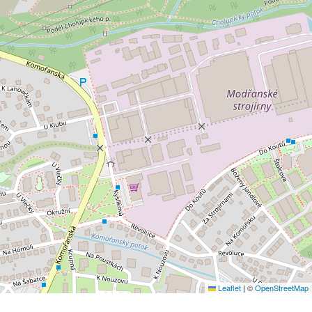
Leaflet
|
©
OpenStreetMap