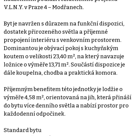
V.L.N.Y. v Praze 4 – Modřanech.
Byt je navržen s důrazem na funkční dispozici,
dostatek přirozeného světla a příjemné
propojení interiéru s venkovním prostorem.
Dominantou je obývací pokoj s kuchyňským
koutem o velikosti 23,40 m², na který navazuje
ložnice o výměře 13,71 m². Součástí dispozice je
dále koupelna, chodba a praktická komora.
Příjemným benefitem této jednotky je lodžie o
výměře 4,58 m², orientovaná na jih, která přináší
do bytu více denního světla a nabízí prostor pro
každodenní odpočinek.
Standard bytu