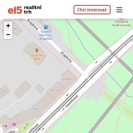
Chci inzerovat
+
−