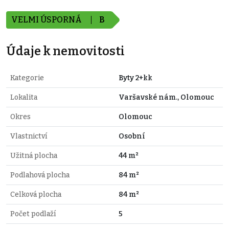
VELMI ÚSPORNÁ
B
Údaje k nemovitosti
Kategorie
Byty 2+kk
Lokalita
Varšavské nám., Olomouc
Okres
Olomouc
Vlastnictví
Osobní
Užitná plocha
44 m²
Podlahová plocha
84 m²
Celková plocha
84 m²
Počet podlaží
5