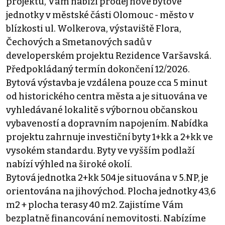
projektu, Vám nabízí prodej nové bytové
jednotky v městské části Olomouc - město v
blízkosti ul. Wolkerova, výstaviště Flora,
Čechových a Smetanových sadů v
developerském projektu Rezidence Varšavská.
Předpokládaný termín dokončení 12/2026.
Bytová výstavba je vzdálena pouze cca 5 minut
od historického centra města a je situována ve
vyhledávané lokalitě s výbornou občanskou
vybaveností a dopravním napojením. Nabídka
projektu zahrnuje investiční byty 1+kk a 2+kk ve
vysokém standardu. Byty ve vyšším podlaží
nabízí výhled na široké okolí.
Bytová jednotka 2+kk 504 je situována v 5.NP, je
orientována na jihovýchod. Plocha jednotky 43,6
m2 + plocha terasy 40 m2. Zajistíme Vám
bezplatně financování nemovitosti. Nabízíme