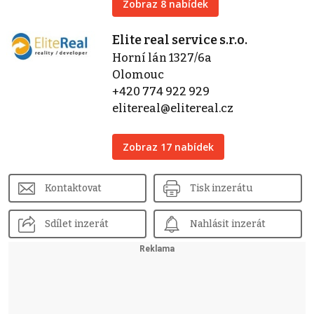
Zobraz 8 nabídek
Elite real service s.r.o.
Horní lán 1327/6a
Olomouc
+420 774 922 929
elitereal@elitereal.cz
Zobraz 17 nabídek
Kontaktovat
Tisk inzerátu
Sdílet inzerát
Nahlásit inzerát