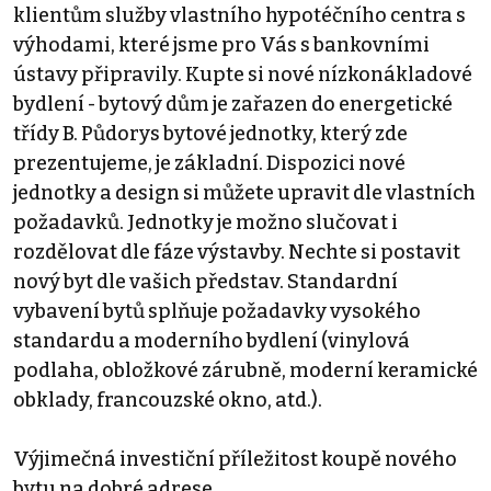
klientům služby vlastního hypotéčního centra s
výhodami, které jsme pro Vás s bankovními
ústavy připravily. Kupte si nové nízkonákladové
bydlení - bytový dům je zařazen do energetické
třídy B. Půdorys bytové jednotky, který zde
prezentujeme, je základní. Dispozici nové
jednotky a design si můžete upravit dle vlastních
požadavků. Jednotky je možno slučovat i
rozdělovat dle fáze výstavby. Nechte si postavit
nový byt dle vašich představ. Standardní
vybavení bytů splňuje požadavky vysokého
standardu a moderního bydlení (vinylová
podlaha, obložkové zárubně, moderní keramické
obklady, francouzské okno, atd.).
Výjimečná investiční příležitost koupě nového
bytu na dobré adrese.