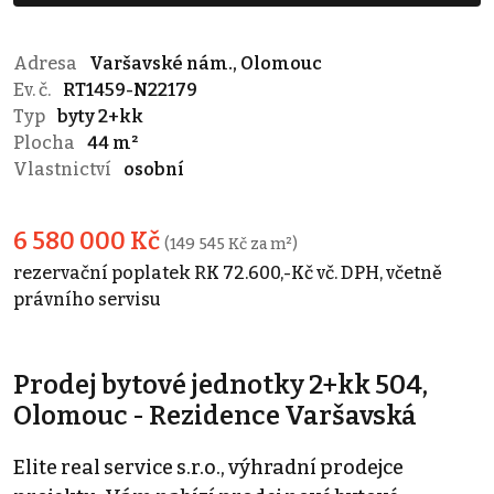
Adresa
Varšavské nám., Olomouc
Ev. č.
RT1459-N22179
Typ
byty 2+kk
Plocha
44 m²
Vlastnictví
osobní
6 580 000 Kč
(149 545 Kč za m²)
rezervační poplatek RK 72.600,-Kč vč. DPH, včetně
právního servisu
Prodej bytové jednotky 2+kk 504,
Olomouc - Rezidence Varšavská
Elite real service s.r.o., výhradní prodejce