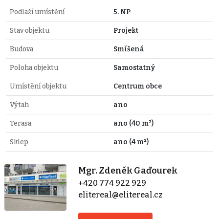
Podlaží umístění
5. NP
Stav objektu
Projekt
Budova
Smíšená
Poloha objektu
Samostatný
Umístění objektu
Centrum obce
Výtah
ano
Terasa
ano (40 m²)
Sklep
ano (4 m²)
Mgr. Zdeněk Gaďourek
+420 774 922 929
elitereal@elitereal.cz