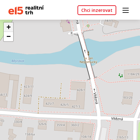
Chci inzerovat
+
−