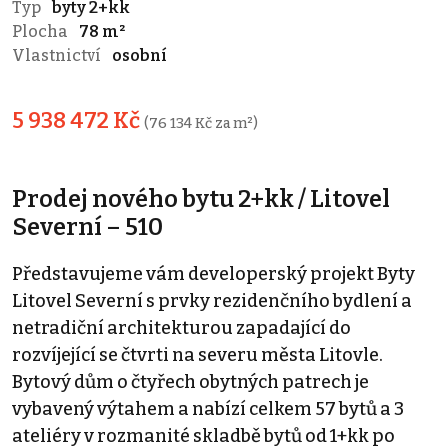
Typ
byty 2+kk
Plocha
78 m²
Vlastnictví
osobní
5 938 472 Kč
(76 134 Kč za m²)
Prodej nového bytu 2+kk / Litovel
Severní – 510
Představujeme vám developerský projekt Byty
Litovel Severní s prvky rezidenčního bydlení a
netradiční architekturou zapadající do
rozvíjející se čtvrti na severu města Litovle.
Bytový dům o čtyřech obytných patrech je
vybavený výtahem a nabízí celkem 57 bytů a 3
ateliéry v rozmanité skladbě bytů od 1+kk po