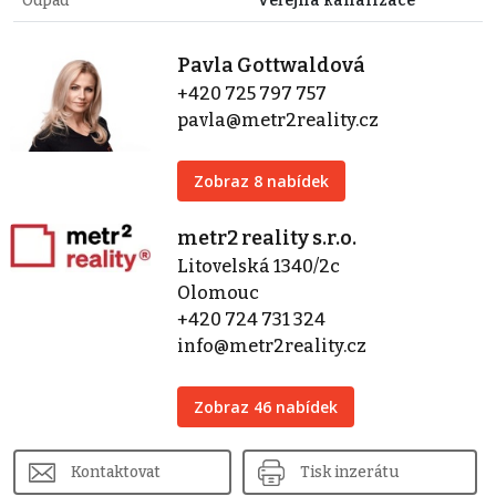
Odpad
Veřejná kanalizace
Pavla Gottwaldová
+420 725 797 757
pavla@metr2reality.cz
Zobraz 8 nabídek
metr2 reality s.r.o.
Litovelská 1340/2c
Olomouc
+420 724 731 324
info@metr2reality.cz
Zobraz 46 nabídek
Kontaktovat
Tisk inzerátu