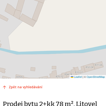
Leaflet
|
©
OpenStreetMap
Zpět na vyhledávání
Prodej bytu 2+kk 78 m², Litovel