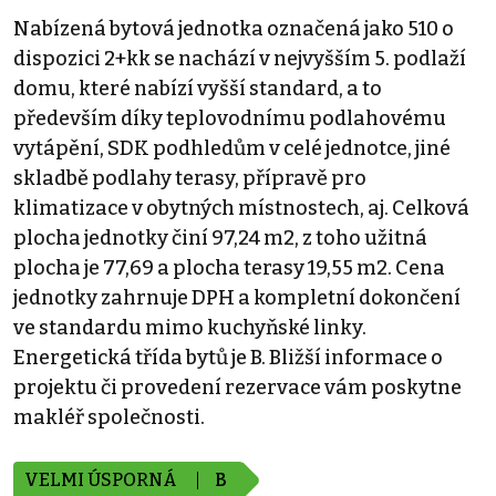
Nabízená bytová jednotka označená jako 510 o
dispozici 2+kk se nachází v nejvyšším 5. podlaží
domu, které nabízí vyšší standard, a to
především díky teplovodnímu podlahovému
vytápění, SDK podhledům v celé jednotce, jiné
skladbě podlahy terasy, přípravě pro
klimatizace v obytných místnostech, aj. Celková
plocha jednotky činí 97,24 m2, z toho užitná
plocha je 77,69 a plocha terasy 19,55 m2. Cena
jednotky zahrnuje DPH a kompletní dokončení
ve standardu mimo kuchyňské linky.
Energetická třída bytů je B. Bližší informace o
projektu či provedení rezervace vám poskytne
makléř společnosti.
VELMI ÚSPORNÁ
B