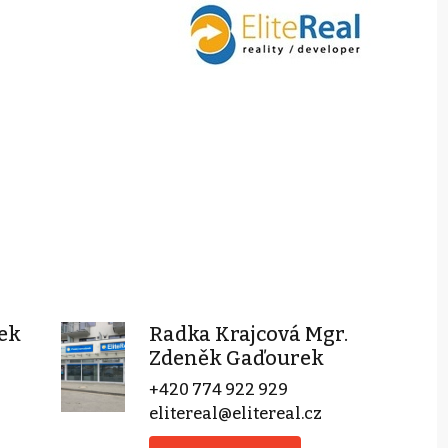
ek
Radka Krajcová Mgr.
Zdeněk Gaďourek
+420 774 922 929
elitereal@elitereal.cz