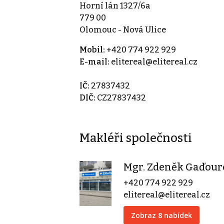
Horní lán 1327/6a
779 00
Olomouc - Nová Ulice
Mobil:
+420 774 922 929
E-mail:
elitereal@elitereal.cz
IČ:
27837432
DIČ:
CZ27837432
Makléři společnosti
Mgr. Zdeněk Gaďour
+420 774 922 929
elitereal@elitereal.cz
Zobraz 8 nabídek