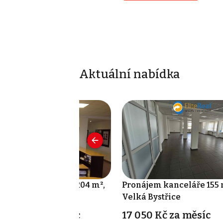
Aktuální nabídka
onájem kanceláře 204 m²,
Pronájem kanceláře 155 
lká Bystřice
Velká Bystřice
2 440 Kč za měsíc
17 050 Kč za měsíc