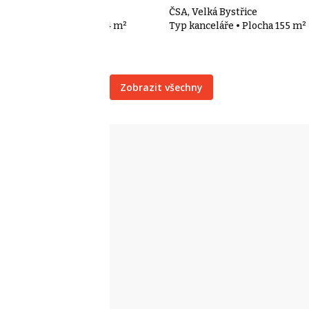
A 730, Velká Bystřice
ČSA, Velká Bystřice
p kanceláře • Plocha 204 m²
Typ kanceláře • Plocha 155 m²
Zobrazit všechny