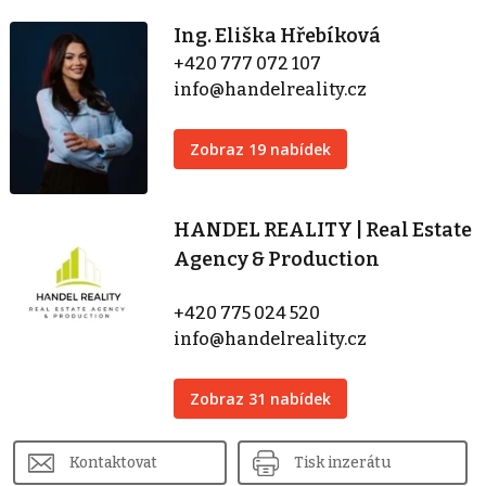
Ing. Eliška Hřebíková
+420 777 072 107
info@handelreality.cz
Zobraz 19 nabídek
HANDEL REALITY | Real Estate
Agency & Production
+420 775 024 520
info@handelreality.cz
Zobraz 31 nabídek
Kontaktovat
Tisk inzerátu