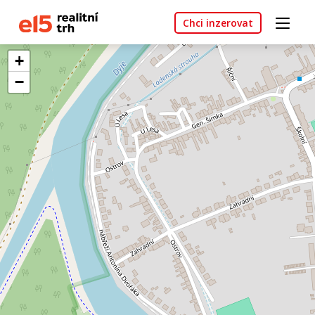
Chci inzerovat
+
−