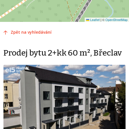
Leaflet
|
©
OpenStreetMap
Zpět na vyhledávání
Prodej bytu 2+kk 60 m², Břeclav