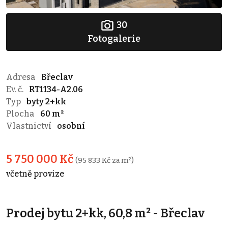
30
Fotogalerie
Adresa
Břeclav
Ev. č.
RT1134-A2.06
Typ
byty 2+kk
Plocha
60 m²
Vlastnictví
osobní
5 750 000 Kč
(95 833 Kč za m²)
včetně provize
Prodej bytu 2+kk, 60,8 m² - Břeclav