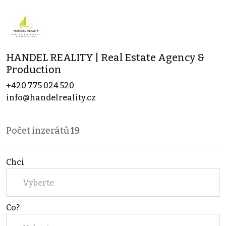
HANDEL REALITY | Real Estate Agency &
Production
+420 775 024 520
info@handelreality.cz
Počet inzerátů
19
Chci
Vyberte
Co?