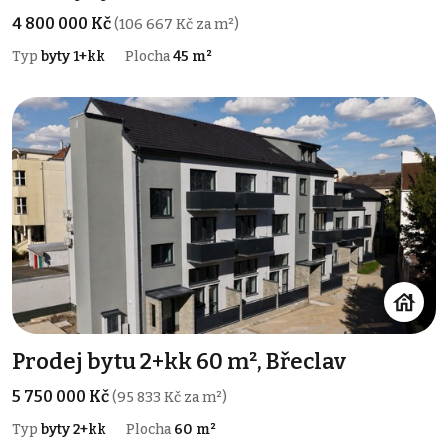
4 800 000 Kč
(106 667 Kč za m²)
Typ
byty 1+kk
Plocha
45 m²
Prodej bytu 2+kk 60 m², Břeclav
5 750 000 Kč
(95 833 Kč za m²)
Typ
byty 2+kk
Plocha
60 m²