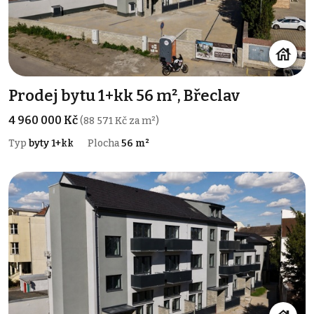
Prodej bytu 1+kk 56 m², Břeclav
4 960 000 Kč
(88 571 Kč za m²)
Typ
byty 1+kk
Plocha
56 m²