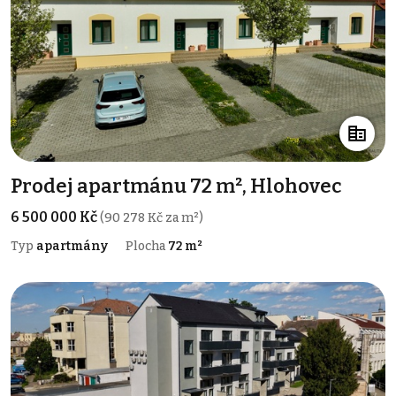
Prodej apartmánu 72 m², Hlohovec
6 500 000 Kč
(90 278 Kč za m²)
Typ
apartmány
Plocha
72 m²