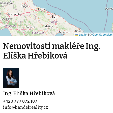
Leaflet
|
©
OpenStreetMap
Nemovitosti makléře Ing.
Eliška Hřebíková
Ing. Eliška Hřebíková
+420 777 072 107
info@handelreality.cz