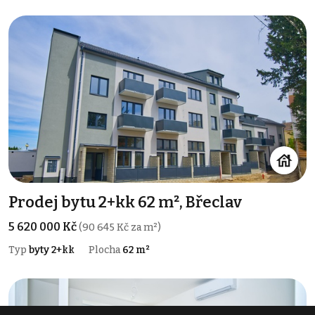
Prodej bytu 2+kk 62 m², Břeclav
5 620 000 Kč
(90 645 Kč za m²)
Typ
byty 2+kk
Plocha
62 m²