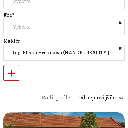
Vyberte
Kde?
Vyberte
Makléř
Ing. Eliška Hřebíková (HANDEL REALITY | Real Estate Agency & Production)
+
Řadit podle:
Od nejnovějšího