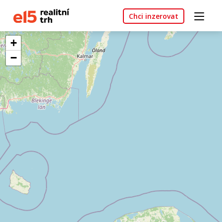
Chci inzerovat
+
−