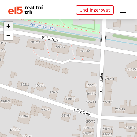
Chci inzerovat
+
−