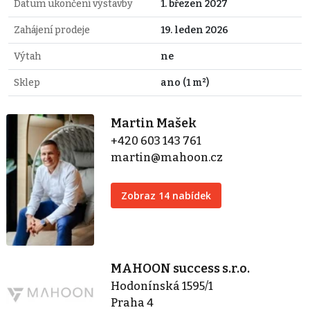
Datum ukončení výstavby
1. březen 2027
Zahájení prodeje
19. leden 2026
Výtah
ne
Sklep
ano (1 m²)
Martin Mašek
+420 603 143 761
martin@mahoon.cz
Zobraz 14 nabídek
MAHOON success s.r.o.
Hodonínská 1595/1
Praha 4