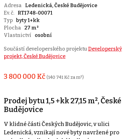
Adresa
Ledenická, České Budějovice
Ev. č.
RT1748-00071
Typ
byty 1+kk
Plocha
27 m²
Vlastnictví
osobní
Součástí developerského projektu
Developerský
projekt, České Budějovice
3 800 000 Kč
(140 741 Kč za m²)
Prodej bytu 1,5 +kk 27,15 m², České
Budějovice
V klidné části Českých Budějovic, v ulici
Ledenická, vznikají nové byty navržené pro