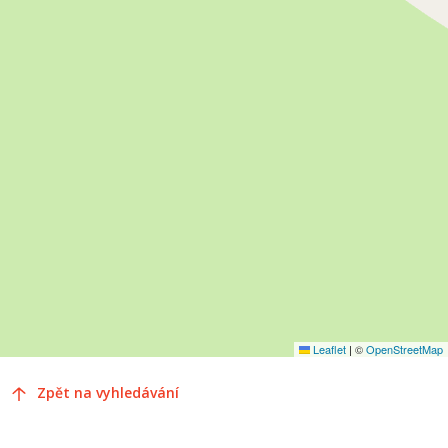
Leaflet
|
©
OpenStreetMap
Zpět na vyhledávání